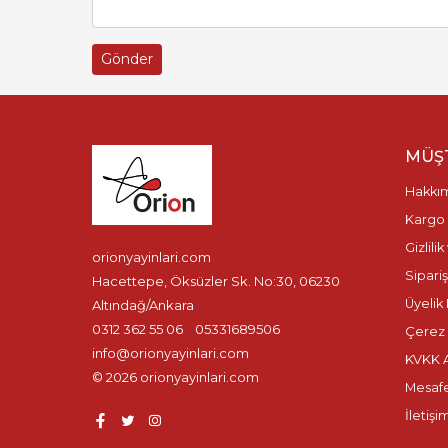
MÜŞT
Hakkı
Kargo 
Gizlili
orionyayinlari.com
Sipariş
Hacettepe, Öksüzler Sk. No:30, 06230
Üyelik 
Altındağ/Ankara
0312 362 55 06
05331689506
Çerez P
info@orionyayinlari.com
KVKK A
© 2026 orionyayinlari.com
Mesafe
İletişi