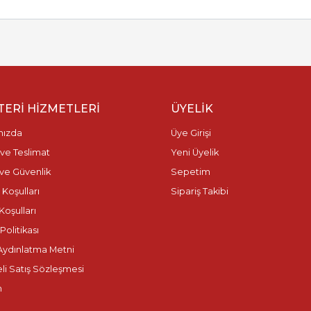
ERI HIZMETLERI
ÜYELIK
mızda
Üye Girişi
ve Teslimat
Yeni Üyelik
k ve Güvenlik
Sepetim
 Koşulları
Sipariş Takibi
Koşulları
olitikası
ydınlatma Metni
li Satış Sözleşmesi
m