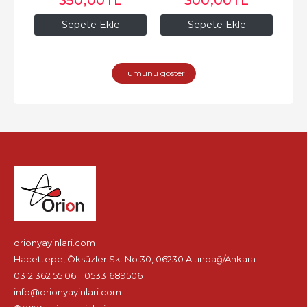
350
,00
TL
300
,00
TL
Sepete Ekle
Sepete Ekle
Tümünü göster
orionyayinlari.com
Hacettepe, Öksüzler Sk. No:30, 06230 Altındağ/Ankara
0312 362 55 06
05331689506
info@orionyayinlari.com