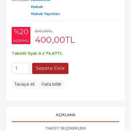
Hukuk
Hukuk Yayınları
%20
500
,00
TL
400
,00
TL
INDIRIMLI
Taksitli fiyat: 6 x
76
,67
TL
Sepete Ekle
Tavsiye et
Hata bildir
AÇIKLAMA
TAKSIT SEÇENEKLERI