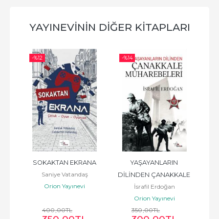
YAYINEVININ DIĞER KITAPLARI
-%
12
-%
14
-%
tı
SOKAKTAN EKRANA
YAŞAYANLARIN 
Türk
Saniye Vatandaş
DİLİNDEN ÇANAKKALE 
Orion Yayınevi
İsrafil Erdoğan
MUHAREBELERİ
Orion Yayınevi
400
,00
TL
350
,00
TL