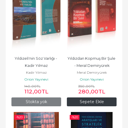
Yıldızeli'nin Söz Varlığı - 
Yıldızdan Kopmuş Bir Şule 
Kadir Yılmaz
- Meral Demiryürek
Kadir Yılmaz
Meral Demiryürek
Orion Yayınevi
Orion Yayınevi
140
,00
TL
350
,00
TL
112
,00
TL
280
,00
TL
Stokta yok
Sepete Ekle
-%
20
-%
20