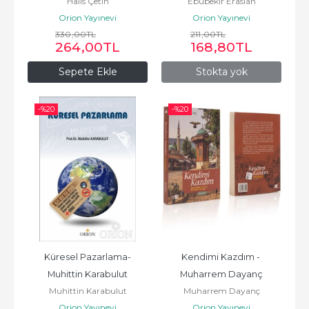
Halis Çetin
Ebubekir Eraslan
Hainler 2. Cilt-Halis Çetin
Dizim Sözlüğü - Ebubekir...
Orion Yayınevi
Orion Yayınevi
330
,00
TL
211
,00
TL
264
,00
TL
168
,80
TL
Sepete Ekle
Stokta yok
-%
20
-%
20
Küresel Pazarlama-
Kendimi Kazdım - 
Muhittin Karabulut
Muharrem Dayanç
Muhittin Karabulut
Muharrem Dayanç
Orion Yayınevi
Orion Yayınevi