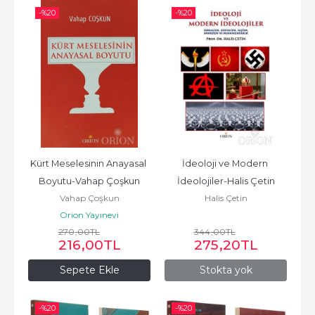
-%
20
-%
20
Kürt Meselesinin Anayasal 
İdeoloji ve Modern 
Boyutu-Vahap Çoşkun
İdeolojiler-Halis Çetin
Vahap Çoşkun
Halis Çetin
Orion Yayınevi
270
,00
TL
344
,00
TL
216
,00
TL
275
,20
TL
Sepete Ekle
Stokta yok
-%
20
-%
20