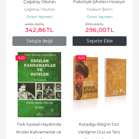
Çağatay Okutan
Psikolojik Şifreleri-Hüseyin 
Çağatay Okutan
Hüseyin Şahin
Şahin
Orion Yayınevi
Orion Yayınevi
400
,00
TL
370
,00
TL
342
,86
TL
296
,00
TL
Satışta değil
Sepete Ekle
-%
20
-%
20
Türk Siyasal Hayatında 
Kutadgu Bilig'in Söz 
Krizler Kahramanlar ve 
Varlığının Düz ve Ters 