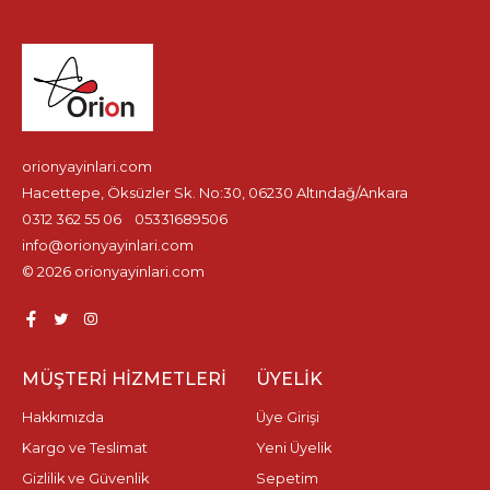
orionyayinlari.com
Hacettepe, Öksüzler Sk. No:30, 06230 Altındağ/Ankara
0312 362 55 06
05331689506
info@orionyayinlari.com
© 2026 orionyayinlari.com
MÜŞTERI HIZMETLERI
ÜYELIK
Hakkımızda
Üye Girişi
Kargo ve Teslimat
Yeni Üyelik
Gizlilik ve Güvenlik
Sepetim