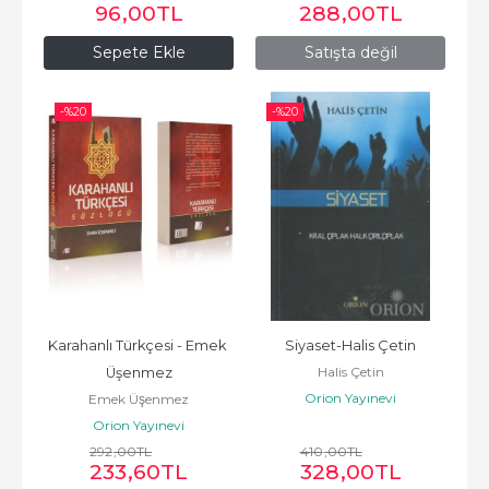
96
,00
TL
288
,00
TL
Sepete Ekle
Satışta değil
-%
20
-%
20
Karahanlı Türkçesi - Emek 
Siyaset-Halis Çetin
Halis Çetin
Üşenmez
Orion Yayınevi
Emek Üşenmez
Orion Yayınevi
292
,00
TL
410
,00
TL
233
,60
TL
328
,00
TL