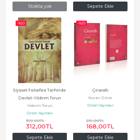
Stokta yok
Sepete Ekle
-%
20
-%
20
Siyaset Felsefesi Tarihinde 
Çınaraltı
Nuran Özlük
Devlet-Yıldırım Torun
Orion Yayınevi
Yıldırım Torun
Orion Yayınevi
390
,00
TL
210
,00
TL
312
,00
TL
168
,00
TL
Sepete Ekle
Sepete Ekle