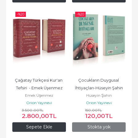
-%
20
-%
20
Çağatay Türkçesi Kur'an 
Çocukların Duygusal 
Tefsiri  - Emek Üşenmez
İhtiyaçları-Hüseyin Şahin
Emek Üşenmez
Hüseyin Şahin
Orion Yayınevi
Orion Yayınevi
3.500
,00
TL
150
,00
TL
2.800
,00
TL
120
,00
TL
Sepete Ekle
Stokta yok