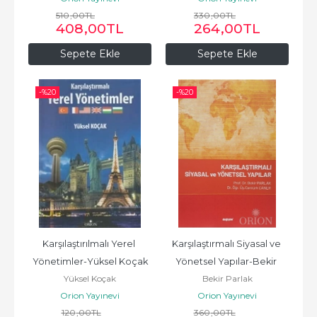
510
,00
TL
330
,00
TL
408
,00
TL
264
,00
TL
Sepete Ekle
Sepete Ekle
-%
20
-%
20
Karşılaştırılmalı Yerel 
Karşılaştırmalı Siyasal ve 
Yönetimler-Yüksel Koçak
Yönetsel Yapılar-Bekir 
Yüksel Koçak
Bekir Parlak
Parlak/Cantürk Caner
Orion Yayınevi
Orion Yayınevi
120
,00
TL
360
,00
TL