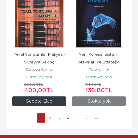
Yerel Yönetimler Maliyesi-
Yeni Küresel Sistem 
Süreyya Sakınç
Arayışları Ve Stratejik 
Süreyya Sakınç
Zekeriya İdil
İstihbarat-Zekeriya İdil
Orion Yayınevi
Orion Yayınevi
500
,00
TL
171
,00
TL
400
,00
TL
136
,80
TL
Sepete Ekle
Stokta yok
1
2
3
4
5
»
»»