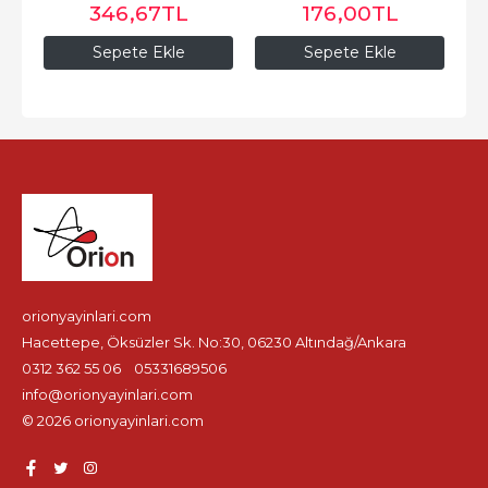
346
,67
TL
176
,00
TL
Sepete Ekle
Sepete Ekle
orionyayinlari.com
Hacettepe, Öksüzler Sk. No:30, 06230 Altındağ/Ankara
0312 362 55 06
05331689506
info@orionyayinlari.com
© 2026 orionyayinlari.com