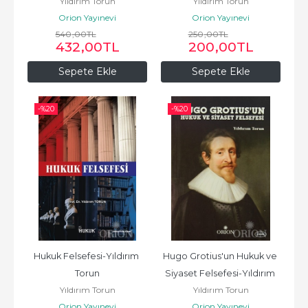
Yıldırım Torun
Yıldırım Torun
Macit
Orion Yayınevi
Orion Yayınevi
540
,00
TL
250
,00
TL
432
,00
TL
200
,00
TL
Sepete Ekle
Sepete Ekle
-%
20
-%
20
Hukuk Felsefesi-Yıldırım 
Hugo Grotius'un Hukuk ve 
Torun
Siyaset Felsefesi-Yıldırım 
Yıldırım Torun
Yıldırım Torun
Torun
Orion Yayınevi
Orion Yayınevi