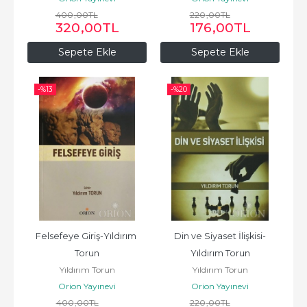
400
,00
TL
220
,00
TL
320
,00
TL
176
,00
TL
Sepete Ekle
Sepete Ekle
-%
13
-%
20
Felsefeye Giriş-Yıldırım 
Din ve Siyaset İlişkisi-
Torun
Yıldırım Torun
Yıldırım Torun
Yıldırım Torun
Orion Yayınevi
Orion Yayınevi
400
,00
TL
220
,00
TL