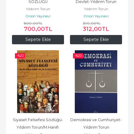
SÖZLÜĞÜ
Devlet-Yıldırım Torun
Yıldırım Torun
Yıldırım Torun
Orion Yayınevi
Orion Yayınevi
800
,00
TL
390
,00
TL
700
,00
TL
312
,00
TL
Sepete Ekle
Sepete Ekle
-%
20
-%
20
Siyaset Felsefesi Sözlüğü-
Demokrasi ve Cumhuriyet-
Yıldırım Torun/M.Hanifi 
Yıldırım Torun