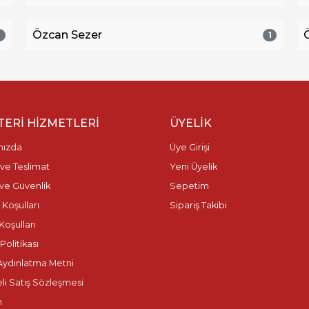
Özcan Sezer
1
1
ERI HIZMETLERI
ÜYELIK
mızda
Üye Girişi
ve Teslimat
Yeni Üyelik
k ve Güvenlik
Sepetim
 Koşulları
Sipariş Takibi
Koşulları
olitikası
ydınlatma Metni
li Satış Sözleşmesi
m