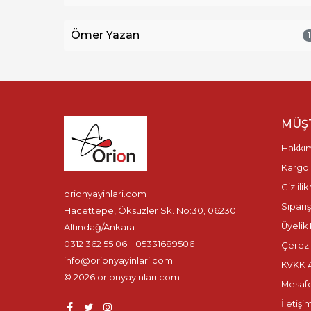
Ömer Yazan
MÜŞT
Hakkı
Kargo 
Gizlili
orionyayinlari.com
Sipariş
Hacettepe, Öksüzler Sk. No:30, 06230
Üyelik 
Altındağ/Ankara
0312 362 55 06
05331689506
Çerez P
info@orionyayinlari.com
KVKK A
© 2026 orionyayinlari.com
Mesafe
İletişi