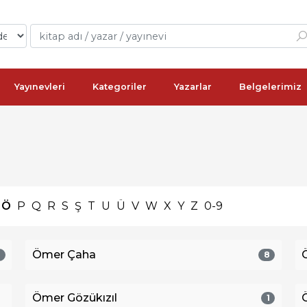
Yayınevleri
Kategoriler
Yazarlar
Belgelerimiz
Ö
P
Q
R
S
Ş
T
U
Ü
V
W
X
Y
Z
0-9
Ömer Çaha
1
8
Ömer Gözükızıl
1