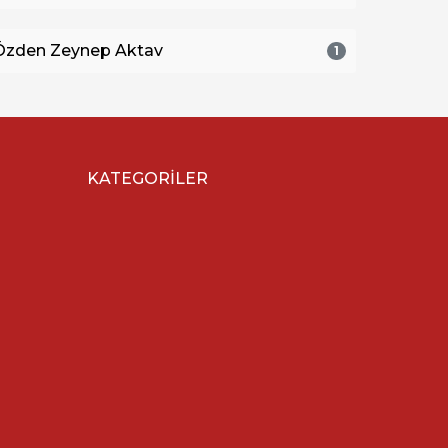
Özden Zeynep Aktav
1
KATEGORILER