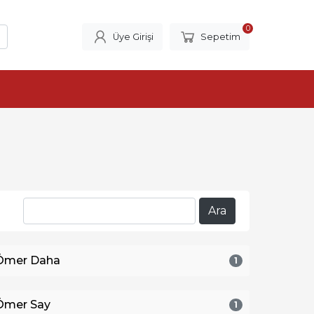
0
Üye Girişi
Sepetim
Ömer Daha
1
Ömer Say
1