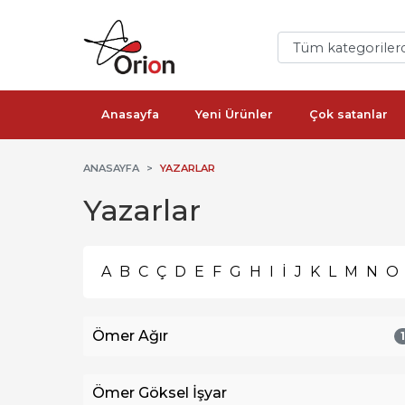
Anasayfa
Yeni Ürünler
Çok satanlar
ANASAYFA
YAZARLAR
Yazarlar
A
B
C
Ç
D
E
F
G
H
I
İ
J
K
L
M
N
O
Ömer Ağır
Ömer Göksel İşyar