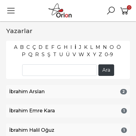
0
Yazarlar
A
B
C
Ç
D
E
F
G
H
I
İ
J
K
L
M
N
O
Ö
P
Q
R
S
Ş
T
U
Ü
V
W
X
Y
Z
0-9
İbrahim Arslan
2
İbrahim Emre Kara
1
İbrahim Halil Oğuz
1