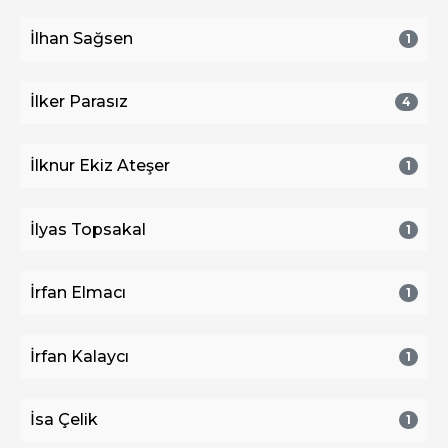
İlhan Sağsen
1
İlker Parasız
4
İlknur Ekiz Ateşer
1
İlyas Topsakal
1
İrfan Elmacı
1
İrfan Kalaycı
1
İsa Çelik
1