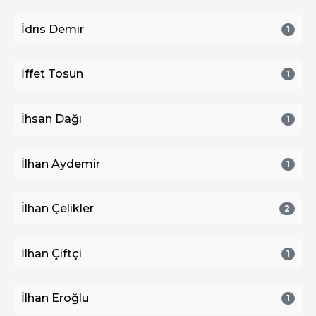
İdris Demir
1
İffet Tosun
1
İhsan Dağı
1
İlhan Aydemir
1
İlhan Çelikler
2
İlhan Çiftçi
1
İlhan Eroğlu
1