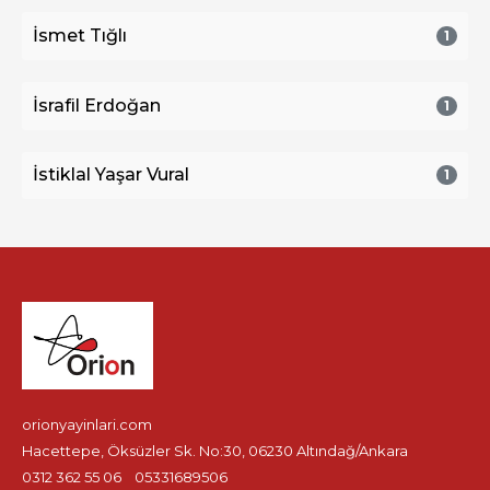
İsmet Tığlı
1
İsrafil Erdoğan
1
İstiklal Yaşar Vural
1
orionyayinlari.com
Hacettepe, Öksüzler Sk. No:30, 06230 Altındağ/Ankara
0312 362 55 06
05331689506