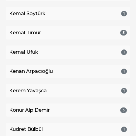
Kemal Soytürk
1
Kemal Timur
3
Kemal Ufuk
1
Kenan Arpacıoğlu
1
Kerem Yavaşca
1
Konur Alp Demir
3
Kudret Bülbül
1