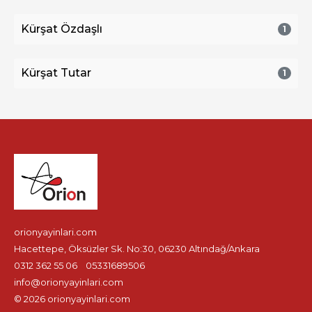
Kürşat Özdaşlı
1
Kürşat Tutar
1
orionyayinlari.com
Hacettepe, Öksüzler Sk. No:30, 06230 Altındağ/Ankara
0312 362 55 06
05331689506
info@orionyayinlari.com
© 2026 orionyayinlari.com