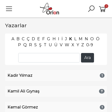
0
Yazarlar
A
B
C
Ç
D
E
F
G
H
I
İ
J
K
L
M
N
O
Ö
P
Q
R
S
Ş
T
U
Ü
V
W
X
Y
Z
0-9
Kadir Yılmaz
1
Kamil Ali Gıynaş
7
Kemal Görmez
1