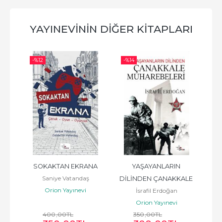
YAYINEVININ DIĞER KITAPLARI
-%
12
-%
14
-%
tı
SOKAKTAN EKRANA
YAŞAYANLARIN 
Türk
Saniye Vatandaş
DİLİNDEN ÇANAKKALE 
Orion Yayınevi
İsrafil Erdoğan
MUHAREBELERİ
Orion Yayınevi
400
,00
TL
350
,00
TL