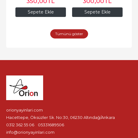
350
,00
TL
300
,00
TL
Sepete Ekle
Sepete Ekle
Tümünü göster
orionyayinlari.com
Hacettepe, Öksüzler Sk. No:30, 06230 Altındağ/Ankara
0312 362 55 06
05331689506
info@orionyayinlari.com