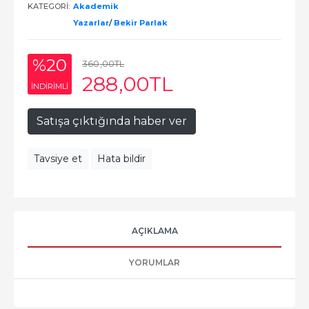
KATEGORI:
Akademik
Yazarlar
/
Bekir Parlak
%20
360
,00
TL
288
,00
TL
INDIRIMLI
Satışa çıktığında haber ver
Tavsiye et
Hata bildir
AÇIKLAMA
YORUMLAR