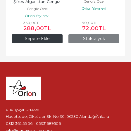
Cengiz Özel
Şifresi Afganistan-Cengiz 
Orion Yayınevi
Cengiz Özel
Özel
Orion Yayınevi
360
,00
TL
90
,00
TL
288
,00
TL
72
,00
TL
Sepete Ekle
Stokta yok
orionyayinlari.com
Hacettepe, Öksüzler Sk. No:30, 06230 Altındağ/Ankara
0312 362 55 06
05331689506
info@orionyayinlari.com