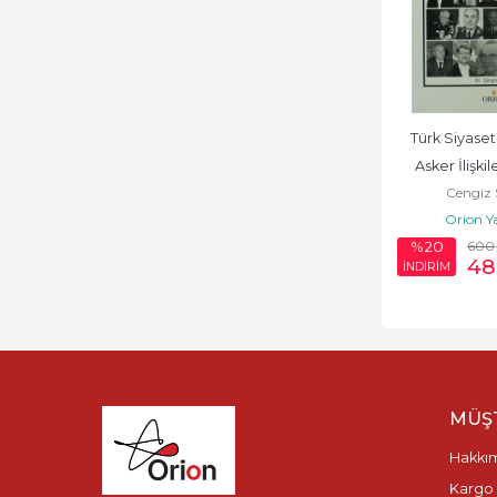
Türk Siyaseti
Asker İlişkil
Cengiz
Sun
Orion Y
600
%20
48
İNDİRİM
MÜŞT
Hakkı
Kargo 