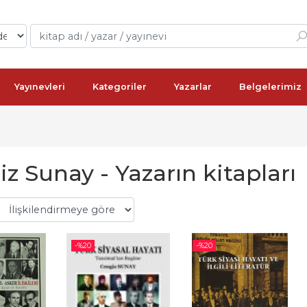
Yayınevleri
Kategoriler
Yazarlar
Belgelerimiz
z Sunay - Yazarın kitapları
-%
20
-%
20