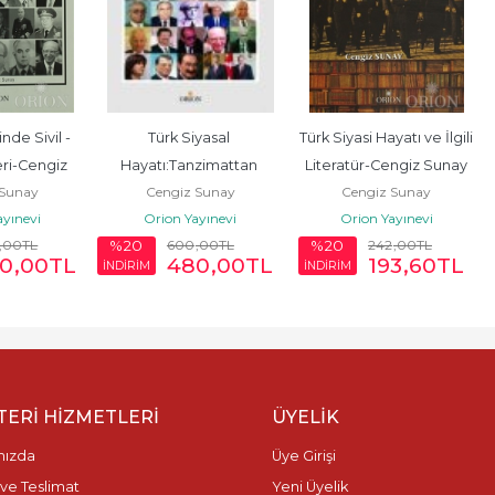
nde Sivil - 
Türk Siyasal 
Türk Siyasi Hayatı ve İlgili 
eri-Cengiz 
Hayatı:Tanzimattan 
Literatür-Cengiz Sunay
 Sunay
Cengiz Sunay
Cengiz Sunay
ay
Günümüze-Cengiz 
ayınevi
Orion Yayınevi
Orion Yayınevi
Sunay
,00
TL
600
,00
TL
242
,00
TL
%20
%20
0
,00
TL
480
,00
TL
193
,60
TL
İNDİRİM
İNDİRİM
ERI HIZMETLERI
ÜYELIK
mızda
Üye Girişi
ve Teslimat
Yeni Üyelik