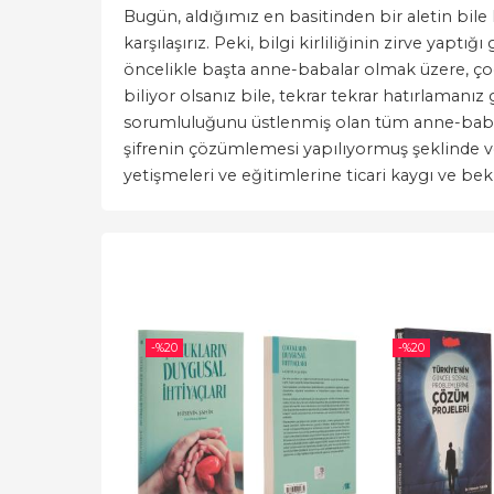
Bugün, aldığımız en basitinden bir aletin bile k
karşılaşırız. Peki, bilgi kirliliğinin zirve yap
öncelikle başta anne-babalar olmak üzere, çoc
biliyor olsanız bile, tekrar tekrar hatırlama
sorumluluğunu üstlenmiş olan tüm anne-babalar
şifrenin çözümlemesi yapılıyormuş şeklinde veril
yetişmeleri ve eğitimlerine ticari kaygı ve bekl
-%
20
-%
20