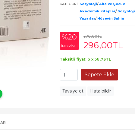
KATEGORI:
Sosyoloji
/
Aile Ve Çocuk
Akademik Kitaplar
/
Sosyoloji
Yazarlar
/
Hüseyin Şahin
%20
370
,00
TL
296
,00
TL
INDIRIMLI
Taksitli fiyat: 6 x
56
,73
TL
Sepete Ekle
Tavsiye et
Hata bildir
LAR