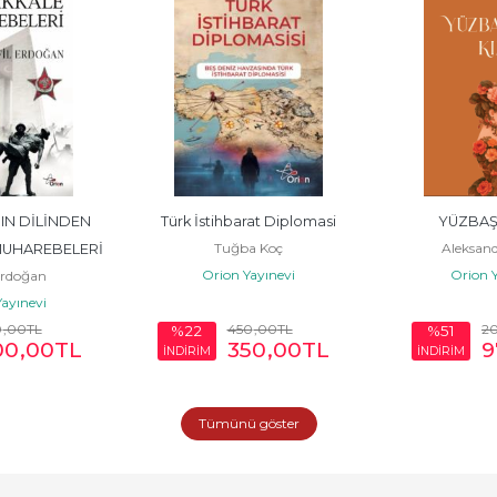
N DİLİNDEN 
Türk İstihbarat Diplomasi
YÜZBAŞI
Tuğba Koç
Aleksand
UHAREBELERİ
Orion Yayınevi
Orion Y
 Erdoğan
ayınevi
0
,00
TL
450
,00
TL
2
%22
%51
00
,00
TL
350
,00
TL
9
İNDİRİM
İNDİRİM
Tümünü göster