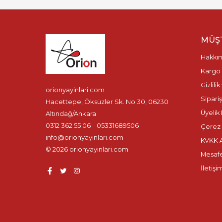
MÜŞT
Hakkı
Kargo 
Gizlili
orionyayinlari.com
Sipariş
Hacettepe, Öksüzler Sk. No:30, 06230
Üyelik 
Altındağ/Ankara
0312 362 55 06
05331689506
Çerez P
info@orionyayinlari.com
KVKK A
© 2026 orionyayinlari.com
Mesafe
İletişi