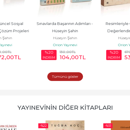
üncel Sosyal 
Sınavlarda Başarının Adımları - 
Resimleriyle
özüm Projeleri 
Hüseyin Şahin
Değerlendi
n Şahin
Hüseyin Şahin
Hüseyi
in Şahin
Örnekleri - 
ayınevi
Orion Yayınevi
Orion Y
0
,00
TL
130
,00
TL
67
%20
%20
72
,00
TL
104
,00
TL
5
İNDİRİM
İNDİRİM
Tümünü göster
YAYINEVININ DIĞER KITAPLARI
-%
22
-%
51