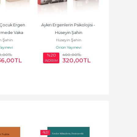
 Çocuk Ergen 
Aykırı Ergenlerin Psikolojisi - 
rmede Vaka 
Hüseyin Şahin
n Şahin
Hüseyin Şahin
Hüseyin Şahin
ayınevi
Orion Yayınevi
0
,00
TL
400
,00
TL
%20
36
,00
TL
320
,00
TL
İNDİRİM
-%
51
-%
50