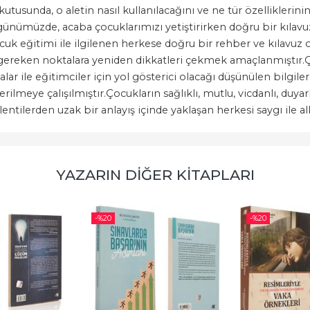
utusunda, o aletin nasıl kullanılacağını ve ne tür özelliklerinin
tığı günümüzde, acaba çocuklarımızı yetiştirirken doğru bir kıla
uk eğitimi ile ilgilenen herkese doğru bir rehber ve kılavuz o
nız gereken noktalara yeniden dikkatleri çekmek amaçlanmıştır
 ile eğitimciler için yol gösterici olacağı düşünülen bilgil
meye çalışılmıştır.Çocukların sağlıklı, mutlu, vicdanlı, duyarlı,
entilerden uzak bir anlayış içinde yaklaşan herkesi saygı ile al
YAZARIN DIĞER KITAPLARI
-%
20
-%
20