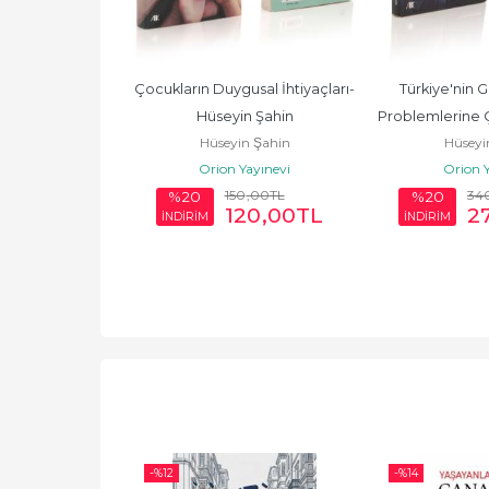
Çocukların Duygusal İhtiyaçları-
Türkiye'nin G
Hüseyin Şahin
Problemlerine Ç
Hüseyin Şahin
Hüseyi
- Hüsey
Orion Yayınevi
Orion Y
150
,00
TL
34
%20
%20
120
,00
TL
2
İNDİRİM
İNDİRİM
-%
12
-%
14