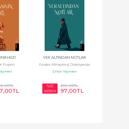
NIN KIZI
YER ALTINDAN NOTLAR
VADİDEK
r Puşkin
Fyodor Mihayloviç Dostoyevski
Honoré d
ayınevi
Orion Yayınevi
Orion Y
00
,00
TL
200
,00
TL
28
%51
%50
7
,00
TL
97
,00
TL
1
İNDİRİM
İNDİRİM