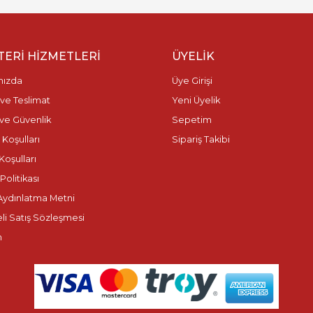
ERI HIZMETLERI
ÜYELIK
mızda
Üye Girişi
ve Teslimat
Yeni Üyelik
k ve Güvenlik
Sepetim
 Koşulları
Sipariş Takibi
Koşulları
olitikası
ydınlatma Metni
li Satış Sözleşmesi
m