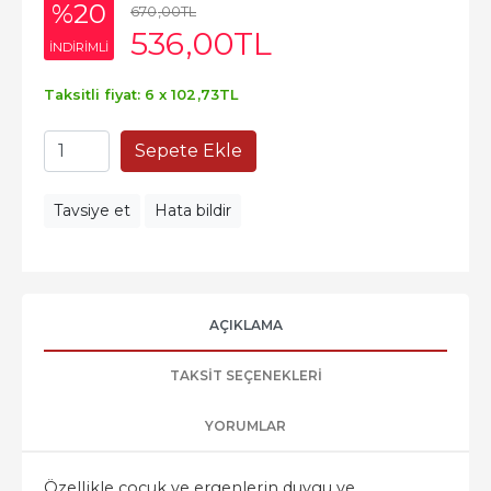
%20
670
,00
TL
536
,00
TL
INDIRIMLI
Taksitli fiyat: 6 x
102
,73
TL
Sepete Ekle
Tavsiye et
Hata bildir
AÇIKLAMA
TAKSIT SEÇENEKLERI
YORUMLAR
Özellikle çocuk ve ergenlerin duygu ve