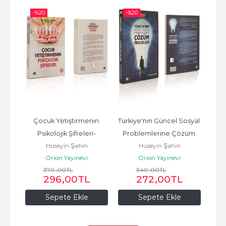
-%
20
-%
20
-%
l 
Çocuk Yetiştirmenin 
Türkiye'nin Güncel Sosyal 
Sı
Şahin
Psikolojik Şifreleri-
Problemlerine Çözüm 
Adı
Hüseyin Şahin
Hüseyin Şahin
Hüseyin Şahin
Projeleri - Hüseyin Şahin
Orion Yayınevi
Orion Yayınevi
370
,00
TL
340
,00
TL
296
,00
TL
272
,00
TL
Sepete Ekle
Sepete Ekle