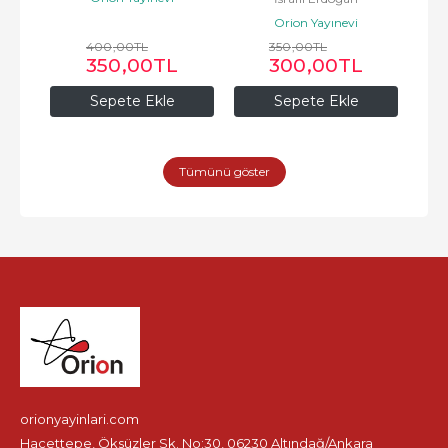
Orion Yayınevi
400
,00
TL
350
,00
TL
350
,00
TL
300
,00
TL
Sepete Ekle
Sepete Ekle
Tümünü göster
orionyayinlari.com
Hacettepe, Öksüzler Sk. No:30, 06230 Altındağ/Ankara