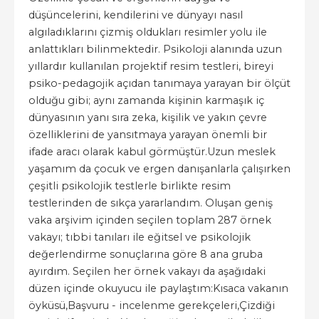
düşüncelerini, kendilerini ve dünyayı nasıl
algıladıklarını çizmiş oldukları resimler yolu ile
anlattıkları bilinmektedir. Psikoloji alanında uzun
yıllardır kullanılan projektif resim testleri, bireyi
psiko-pedagojik açıdan tanımaya yarayan bir ölçüt
olduğu gibi; aynı zamanda kişinin karmaşık iç
dünyasının yanı sıra zeka, kişilik ve yakın çevre
özelliklerini de yansıtmaya yarayan önemli bir
ifade aracı olarak kabul görmüştür.Uzun meslek
yaşamım da çocuk ve ergen danışanlarla çalışırken
çeşitli psikolojik testlerle birlikte resim
testlerinden de sıkça yararlandım. Oluşan geniş
vaka arşivim içinden seçilen toplam 287 örnek
vakayı; tıbbi tanıları ile eğitsel ve psikolojik
değerlendirme sonuçlarına göre 8 ana gruba
ayırdım. Seçilen her örnek vakayı da aşağıdaki
düzen içinde okuyucu ile paylaştım:Kısaca vakanın
öyküsü,Başvuru - incelenme gerekçeleri,Çizdiği