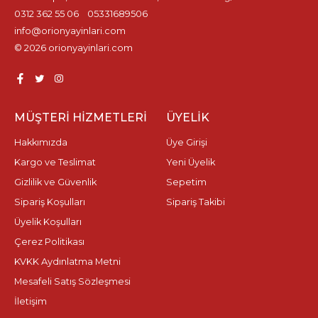
0312 362 55 06
05331689506
info@orionyayinlari.com
© 2026 orionyayinlari.com
MÜŞTERI HIZMETLERI
ÜYELIK
Hakkımızda
Üye Girişi
Kargo ve Teslimat
Yeni Üyelik
Gizlilik ve Güvenlik
Sepetim
Sipariş Koşulları
Sipariş Takibi
Üyelik Koşulları
Çerez Politikası
KVKK Aydınlatma Metni
Mesafeli Satış Sözleşmesi
İletişim