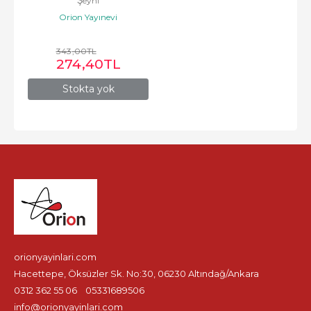
Şeyhi
Orion Yayınevi
343
,00
TL
274
,40
TL
Stokta yok
orionyayinlari.com
Hacettepe, Öksüzler Sk. No:30, 06230 Altındağ/Ankara
0312 362 55 06
05331689506
info@orionyayinlari.com