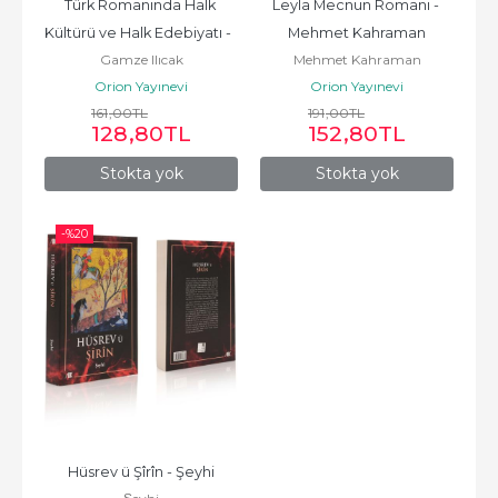
Türk Romanında Halk 
Leyla Mecnun Romanı - 
Kültürü ve Halk Edebiyatı -  
Mehmet Kahraman
Gamze Ilıcak
Mehmet Kahraman
Gamze Ilıcak
Orion Yayınevi
Orion Yayınevi
161
,00
TL
191
,00
TL
128
,80
TL
152
,80
TL
Stokta yok
Stokta yok
-%
20
Hüsrev ü Şîrîn - Şeyhi