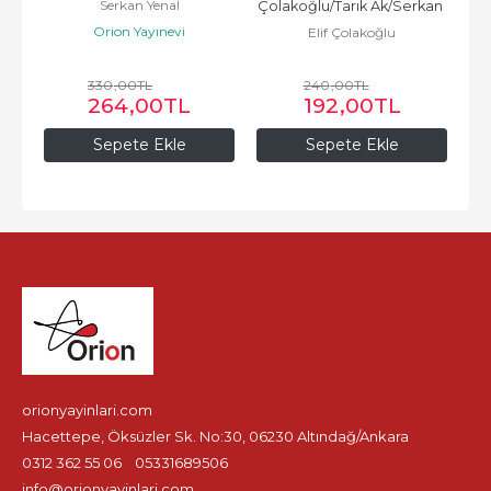
Serkan Yenal
Çolakoğlu/Tarık Ak/Serkan 
Orion Yayınevi
Elif Çolakoğlu
Yenal
330
,00
TL
240
,00
TL
264
,00
TL
192
,00
TL
Sepete Ekle
Sepete Ekle
orionyayinlari.com
Hacettepe, Öksüzler Sk. No:30, 06230 Altındağ/Ankara
0312 362 55 06
05331689506
info@orionyayinlari.com