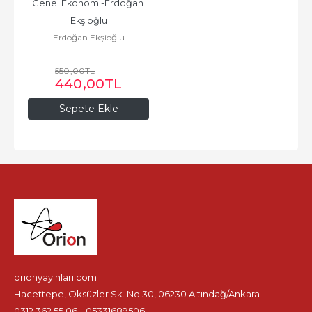
Genel Ekonomi-Erdoğan 
Ekşioğlu
Erdoğan Ekşioğlu
550
,00
TL
440
,00
TL
Sepete Ekle
orionyayinlari.com
Hacettepe, Öksüzler Sk. No:30, 06230 Altındağ/Ankara
0312 362 55 06
05331689506