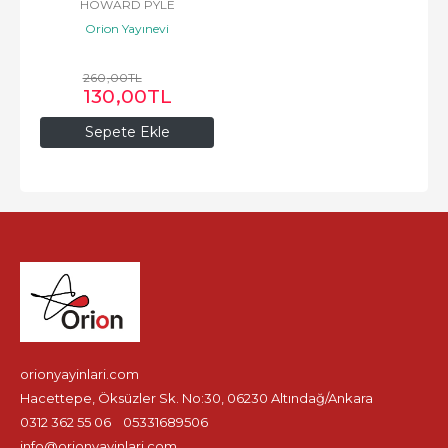
HOWARD PYLE
Orion Yayınevi
260
,00
TL
130
,00
TL
Sepete Ekle
orionyayinlari.com
Hacettepe, Öksüzler Sk. No:30, 06230 Altındağ/Ankara
0312 362 55 06
05331689506
info@orionyayinlari.com