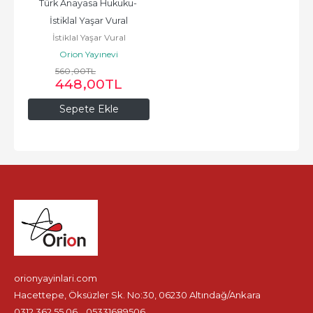
Türk Anayasa Hukuku- 
İstiklal Yaşar Vural
İstiklal Yaşar Vural
Orion Yayınevi
560
,00
TL
448
,00
TL
Sepete Ekle
orionyayinlari.com
Hacettepe, Öksüzler Sk. No:30, 06230 Altındağ/Ankara
0312 362 55 06
05331689506