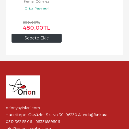
Kemal Görmez
Orion Yayınevi
600
,00
TL
480
,00
TL
Sepete Ekle
orionyayinlari.com
Hacettepe, Öksüzler Sk. No:30, 06230 Altındağ/Ankara
0312 362 55 06
05331689506
info@orionyayinlari.com