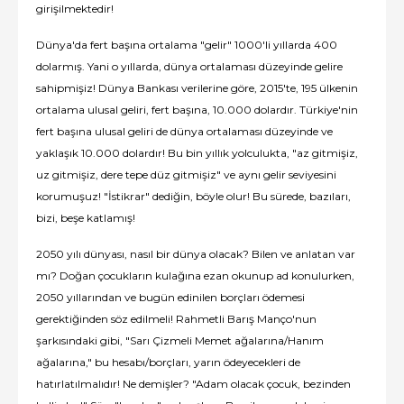
girişilmektedir!
Dünya'da fert başına ortalama "gelir" 1000'li yıllarda 400
dolarmış. Yani o yıllarda, dünya ortalaması düzeyinde gelire
sahipmişiz! Dünya Bankası verilerine göre, 2015'te, 195 ülkenin
ortalama ulusal geliri, fert başına, 10.000 dolardır. Türkiye'nin
fert başına ulusal geliri de dünya ortalaması düzeyinde ve
yaklaşık 10.000 dolardır! Bu bin yıllık yolculukta, "az gitmişiz,
uz gitmişiz, dere tepe düz gitmişiz" ve aynı gelir seviyesini
korumuşuz! "İstikrar" dediğin, böyle olur! Bu sürede, bazıları,
bizi, beşe katlamış!
2050 yılı dünyası, nasıl bir dünya olacak? Bilen ve anlatan var
mı? Doğan çocukların kulağına ezan okunup ad konulurken,
2050 yıllarından ve bugün edinilen borçları ödemesi
gerektiğinden söz edilmeli! Rahmetli Barış Manço'nun
şarkısındaki gibi, "Sarı Çizmeli Memet ağalarına/Hanım
ağalarına," bu hesabı/borçları, yarın ödeyecekleri de
hatırlatılmalıdır! Ne demişler? "Adam olacak çocuk, bezinden