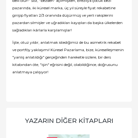
belli olur!" Söz, "bezden" açılmışken, Brezilya çocuk bezi
pazarında, iki küresel marka, üç yıl süreyle fiyat rekabetine
girişip fiyatları 2/3 oranında düşürmüş ve yerli rakiplerini
pazardan silmişler ve uğradıkları kayıpları da başka ülkelerden
sağladıkları kârlarla karşılamışlar!
İşte, otuz yıldır, anlatmak istediğimiz de bu asimetrik rekabet
ve portföy yaklaşımı! Küresel Pazarlama, bize, küreselleşmenin
"yanlış anlatıldığı" gerçeğinden hareketle sizlere, bir ders
kitabından öte, "işin" eğrisini değil, olabildiğince, doğrusunu
anlatmaya çalışıyor!
YAZARIN DIĞER KITAPLARI