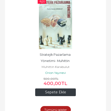
-%
20
Stratejik Pazarlama 
Yönetimi- Muhittin 
Muhittin Karabulut
Karabulut
Orion Yayınevi
500
,00
TL
400
,00
TL
Sepete Ekle
Tümünü göster