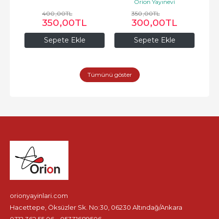
Orion Yayınevi
400
,00
TL
350
,00
TL
350
,00
TL
300
,00
TL
Sepete Ekle
Sepete Ekle
Tümünü göster
orionyayinlari.com
Hacettepe, Öksüzler Sk. No:30, 06230 Altındağ/Ankara