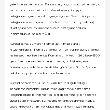
yeterince, yapamıyoruz. En azından, biz, son otuz yıldan beri, iç
ve dış pazarda asimetrik bir rekabetle karşı karşıya
olduğumuzu yazıp anlatmaya çalışıyoruz. Sesimizi duyanın
olduğunu da sanmıyoruz. Temel de mezar taşına yazdırmış:
"Hastayum dedum, inanmadunuz, hastayum dedum,
inanmadunuz, ne oldi?" Öldi!
Küreselleşme, dünyanın Romalılaştırılması olarak
nitelendirilebilir. "Roma'da Romalı olmak" yerine, dünya Roma
haline getirilebilirse, herkes Romalı olur. Nitekim 26 ülkede 6500
genç üzerinde yapılan bir araştırmada, bu kişilerin, aynı
ürünleri aynı nedenlerle tükettikleri görülüyor. Bir tür "paralel
tüketim ve yaşam" söz konusu olmaktadır.
Küresel pazarlama, ulusal duyarlılıkların düşük olduğu,
pazarlama bileşenleri (ürün, fiyat, dağıtım ve pazarlama
iletişimi) stratejilerinin merkezi olarak belirlendiği bir pazarda
geçerli olabilmektedir. Bu nedenle reklam, geleneksel medya,
sosyal medya, turizm vb. ulusal duyarlılıkların azaltılmasına