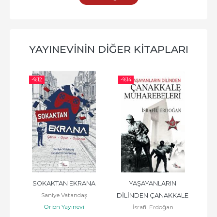
YAYINEVININ DIĞER KITAPLARI
-%
12
-%
14
-%
tı
SOKAKTAN EKRANA
YAŞAYANLARIN 
Türk
Saniye Vatandaş
DİLİNDEN ÇANAKKALE 
Orion Yayınevi
İsrafil Erdoğan
MUHAREBELERİ