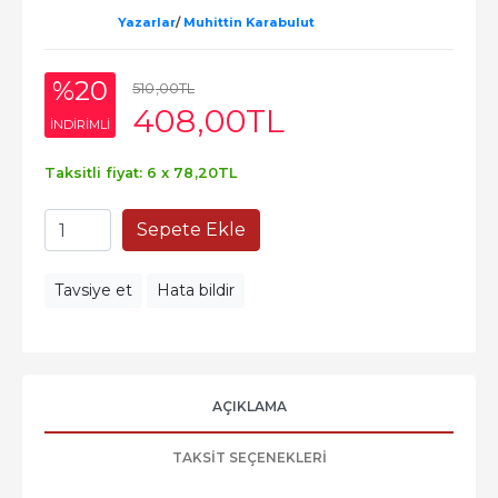
Yazarlar
/
Muhittin Karabulut
%20
510
,00
TL
408
,00
TL
INDIRIMLI
Taksitli fiyat: 6 x
78
,20
TL
Sepete Ekle
Tavsiye et
Hata bildir
AÇIKLAMA
TAKSIT SEÇENEKLERI