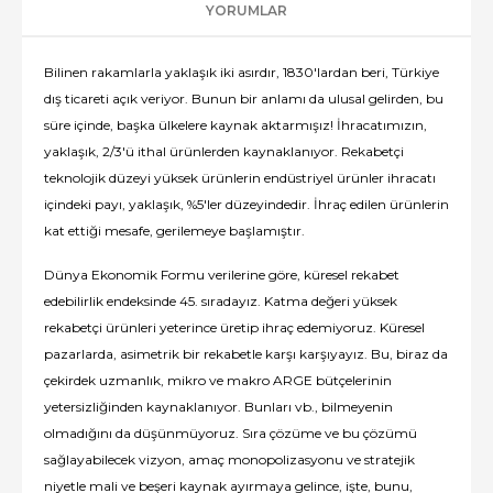
YORUMLAR
Bilinen rakamlarla yaklaşık iki asırdır, 1830'lardan beri, Türkiye
dış ticareti açık veriyor. Bunun bir anlamı da ulusal gelirden, bu
süre içinde, başka ülkelere kaynak aktarmışız! İhracatımızın,
yaklaşık, 2/3'ü ithal ürünlerden kaynaklanıyor. Rekabetçi
teknolojik düzeyi yüksek ürünlerin endüstriyel ürünler ihracatı
içindeki payı, yaklaşık, %5'ler düzeyindedir. İhraç edilen ürünlerin
kat ettiği mesafe, gerilemeye başlamıştır.
Dünya Ekonomik Formu verilerine göre, küresel rekabet
edebilirlik endeksinde 45. sıradayız. Katma değeri yüksek
rekabetçi ürünleri yeterince üretip ihraç edemiyoruz. Küresel
pazarlarda, asimetrik bir rekabetle karşı karşıyayız. Bu, biraz da
çekirdek uzmanlık, mikro ve makro ARGE bütçelerinin
yetersizliğinden kaynaklanıyor. Bunları vb., bilmeyenin
olmadığını da düşünmüyoruz. Sıra çözüme ve bu çözümü
sağlayabilecek vizyon, amaç monopolizasyonu ve stratejik
niyetle mali ve beşeri kaynak ayırmaya gelince, işte, bunu,