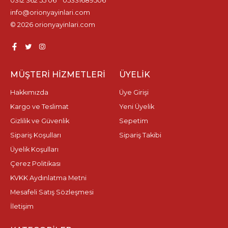
0312 362 55 06
05331689506
info@orionyayinlari.com
© 2026 orionyayinlari.com
MÜŞTERI HIZMETLERI
ÜYELIK
Hakkımızda
Üye Girişi
Kargo ve Teslimat
Yeni Üyelik
Gizlilik ve Güvenlik
Sepetim
Sipariş Koşulları
Sipariş Takibi
Üyelik Koşulları
Çerez Politikası
KVKK Aydınlatma Metni
Mesafeli Satış Sözleşmesi
İletişim