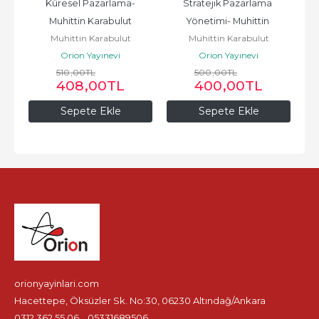
Küresel Pazarlama-
Stratejik Pazarlama 
Muhittin Karabulut
Yönetimi- Muhittin 
Muhittin Karabulut
Muhittin Karabulut
Karabulut
Orion Yayınevi
Orion Yayınevi
510
,00
TL
500
,00
TL
408
,00
TL
400
,00
TL
Sepete Ekle
Sepete Ekle
orionyayinlari.com
Hacettepe, Öksüzler Sk. No:30, 06230 Altındağ/Ankara
0312 362 55 06
05331689506