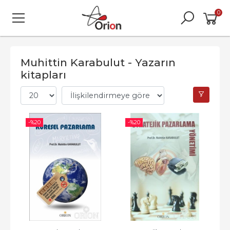
0
Muhittin Karabulut - Yazarın
kitapları
-%
20
-%
20