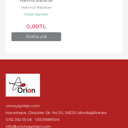
Mahmut Babacan
Mahmut Babacan
Orion Yayınevi
0
,00
TL
Stokta yok
orionyayinlari.com
Hacettepe, Öksüzler Sk. No:30, 06230 Altındağ/Ankara
0312 362 55 06
05331689506
info@orionyayinlari.com