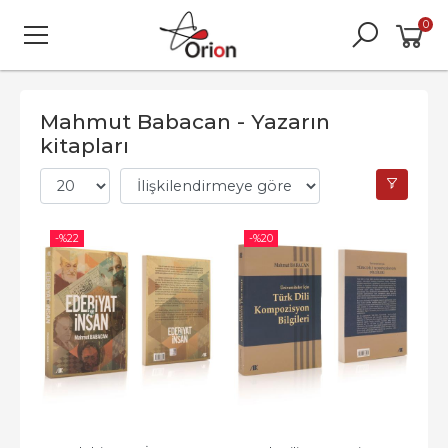
0
Mahmut Babacan - Yazarın
kitapları
-%
22
-%
20