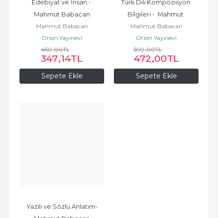
Edebiyat ve İnsan - 
Türk Dili Kompozisyon 
Mahmut Babacan
Bilgileri -  Mahmut 
Mahmut Babacan
Mahmut Babacan
Babacan
Orion Yayınevi
Orion Yayınevi
450
,00
TL
590
,00
TL
347
,14
TL
472
,00
TL
Sepete Ekle
Sepete Ekle
Yazılı ve Sözlü Anlatım-