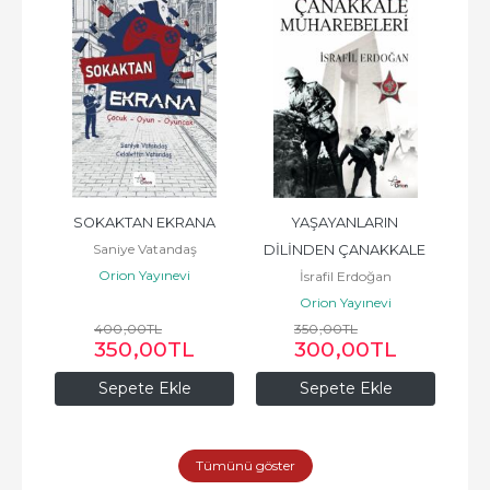
tı
SOKAKTAN EKRANA
YAŞAYANLARIN 
Türk
Saniye Vatandaş
DİLİNDEN ÇANAKKALE 
Orion Yayınevi
İsrafil Erdoğan
MUHAREBELERİ
Orion Yayınevi
400
,00
TL
350
,00
TL
350
,00
TL
300
,00
TL
Sepete Ekle
Sepete Ekle
Tümünü göster