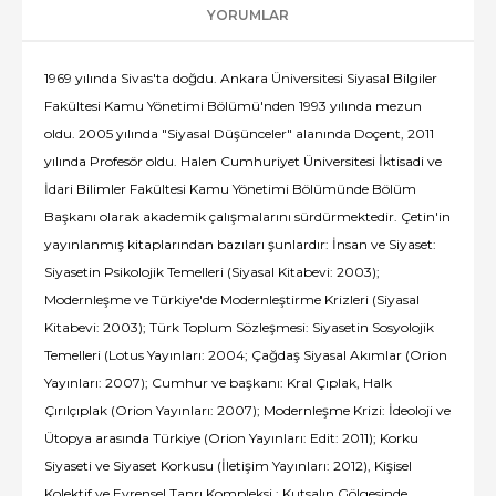
YORUMLAR
1969 yılında Sivas'ta doğdu. Ankara Üniversitesi Siyasal Bilgiler
Fakültesi Kamu Yönetimi Bölümü'nden 1993 yılında mezun
oldu. 2005 yılında "Siyasal Düşünceler" alanında Doçent, 2011
yılında Profesör oldu. Halen Cumhuriyet Üniversitesi İktisadi ve
İdari Bilimler Fakültesi Kamu Yönetimi Bölümünde Bölüm
Başkanı olarak akademik çalışmalarını sürdürmektedir. Çetin'in
yayınlanmış kitaplarından bazıları şunlardır: İnsan ve Siyaset:
Siyasetin Psikolojik Temelleri (Siyasal Kitabevi: 2003);
Modernleşme ve Türkiye'de Modernleştirme Krizleri (Siyasal
Kitabevi: 2003); Türk Toplum Sözleşmesi: Siyasetin Sosyolojik
Temelleri (Lotus Yayınları: 2004; Çağdaş Siyasal Akımlar (Orion
Yayınları: 2007); Cumhur ve başkanı: Kral Çıplak, Halk
Çırılçıplak (Orion Yayınları: 2007); Modernleşme Krizi: İdeoloji ve
Ütopya arasında Türkiye (Orion Yayınları: Edit: 2011); Korku
Siyaseti ve Siyaset Korkusu (İletişim Yayınları: 2012), Kişisel
Kolektif ve Evrensel Tanrı Kompleksi : Kutsalın Gölgesinde