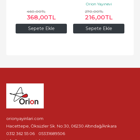
Orion Yayınevi
460
,00
TL
270
,00
TL
368
,00
TL
216
,00
TL
Sepete Ekle
Sepete Ekle
orionyayinlari.com
Hacettepe, Öksüzler Sk. No:30, 06230 Altındağ/Ankara
0312 362 55 06
05331689506