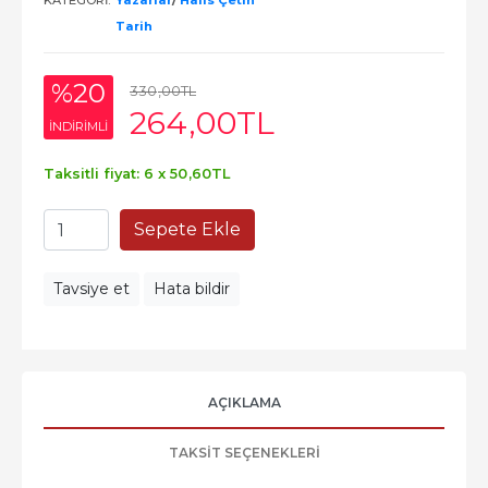
KATEGORI:
Yazarlar
/
Halis Çetin
Tarih
%20
330
,00
TL
264
,00
TL
INDIRIMLI
Taksitli fiyat: 6 x
50
,60
TL
Sepete Ekle
Tavsiye et
Hata bildir
AÇIKLAMA
TAKSIT SEÇENEKLERI