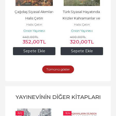
is 
Çağdaş Siyasal Akımlar-
Türk Siyasal Hayatında 
Tür
şük
Halis Çetin
Krizler Kahramanlar ve 
Kri
Halis Çetin
Halis Çetin
Hainler 4. Cilt-Halis Çetin
Hain
Orion Yayınevi
Orion Yayınevi
440
,00
TL
400
,00
TL
352
,00
TL
320
,00
TL
Sepete Ekle
Sepete Ekle
Tümünü göster
YAYINEVININ DIĞER KITAPLARI
-%
12
-%
14
-%