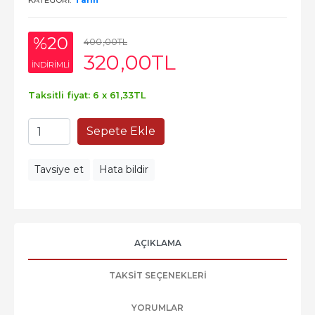
KATEGORI:
Tarih
%20
400
,00
TL
320
,00
TL
INDIRIMLI
Taksitli fiyat: 6 x
61
,33
TL
Sepete Ekle
Tavsiye et
Hata bildir
AÇIKLAMA
TAKSIT SEÇENEKLERI
YORUMLAR