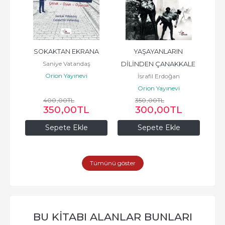
tı
SOKAKTAN EKRANA
YAŞAYANLARIN 
Türk
Saniye Vatandaş
DİLİNDEN ÇANAKKALE 
Orion Yayınevi
İsrafil Erdoğan
MUHAREBELERİ
Orion Yayınevi
400
,00
TL
350
,00
TL
350
,00
TL
300
,00
TL
Sepete Ekle
Sepete Ekle
Tümünü göster
BU KITABI ALANLAR BUNLARI