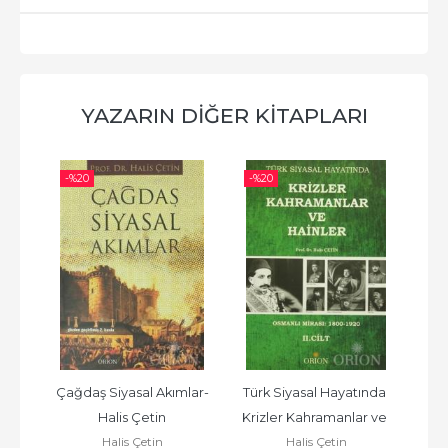
YAZARIN DIĞER KITAPLARI
-%
20
-%
20
-%
is 
Çağdaş Siyasal Akımlar-
Türk Siyasal Hayatında 
S
şük
Halis Çetin
Krizler Kahramanlar ve 
Halis Çetin
Halis Çetin
Hainler 2. Cilt-Halis Çetin