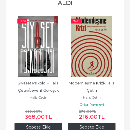
ALDI
-%
20
-%
20
Siyaset Psikoloji- Halis 
Modernleşme Krizi-Halis 
Çetin/Levent Görüşük
Çetin
Halis Çetin
Halis Çetin
Orion Yayınevi
460
,00
TL
270
,00
TL
368
,00
TL
216
,00
TL
Sepete Ekle
Sepete Ekle