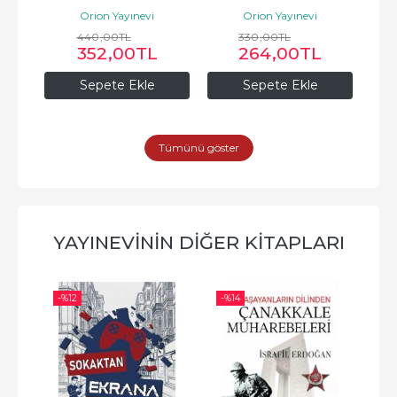
Orion Yayınevi
Orion Yayınevi
440
,00
TL
330
,00
TL
352
,00
TL
264
,00
TL
Sepete Ekle
Sepete Ekle
Tümünü göster
YAYINEVININ DIĞER KITAPLARI
-%
12
-%
14
-%