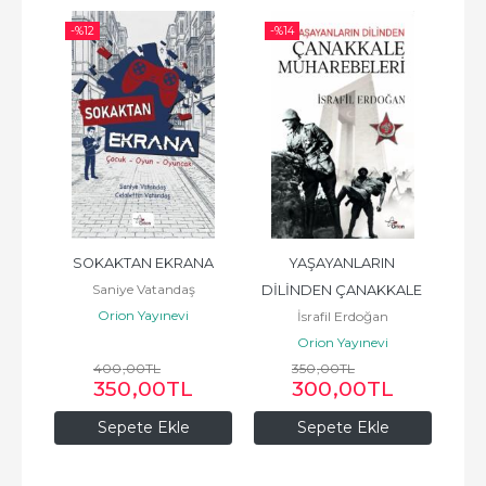
-%
12
-%
14
-%
tı
SOKAKTAN EKRANA
YAŞAYANLARIN 
Türk
Saniye Vatandaş
DİLİNDEN ÇANAKKALE 
Orion Yayınevi
İsrafil Erdoğan
MUHAREBELERİ
Orion Yayınevi
400
,00
TL
350
,00
TL
350
,00
TL
300
,00
TL
Sepete Ekle
Sepete Ekle