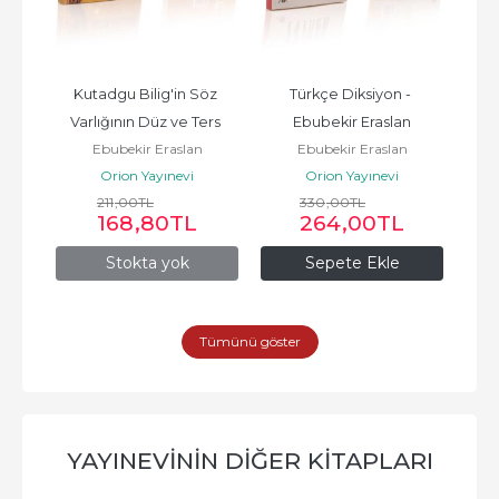
Düz 
Kutadgu Bilig'in Söz 
Türkçe Diksiyon - 
H
üğü-
Varlığının Düz ve Ters 
Ebubekir Eraslan
Ebubekir Eraslan
Ebubekir Eraslan
n
Dizim Sözlüğü - 
Orion Yayınevi
Orion Yayınevi
Ebubekir...
211
,00
TL
330
,00
TL
168
,80
TL
264
,00
TL
Stokta yok
Sepete Ekle
Tümünü göster
YAYINEVININ DIĞER KITAPLARI