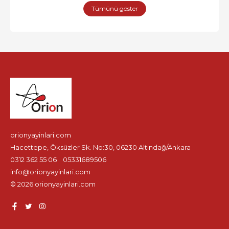
Tümünü göster
orionyayinlari.com
Hacettepe, Öksüzler Sk. No:30, 06230 Altındağ/Ankara
0312 362 55 06
05331689506
info@orionyayinlari.com
© 2026 orionyayinlari.com