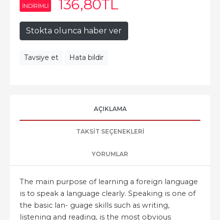
136
,80
TL
INDIRIMLI
Stokta olunca haber ver
Tavsiye et
Hata bildir
AÇIKLAMA
TAKSIT SEÇENEKLERI
YORUMLAR
The main purpose of learning a foreign language
is to speak a language clearly. Speaking is one of
the basic lan- guage skills such as writing,
listening and reading, is the most obvious