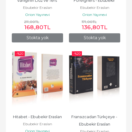
Varlığının Düz ve Ters 
Foreigners - Ebubekir 
Ebubekir Eraslan
Ebubekir Eraslan
Dizim Sözlüğü - Ebubekir...
Eraslan
Orion Yayınevi
Orion Yayınevi
211
,00
TL
171
,00
TL
168
,80
TL
136
,80
TL
Stokta yok
Stokta yok
-%
20
-%
20
Hitabet - Ebubekir Eraslan
Fransızcadan Türkçeye - 
Ebubekir Eraslan
Ebubekir Eraslan
Orion Yayınevi
Ebubekir Eraslan