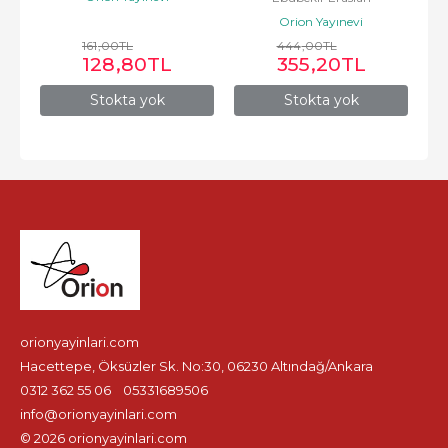
Orion Yayınevi
161
,00
TL
444
,00
TL
128
,80
TL
355
,20
TL
Stokta yok
Stokta yok
orionyayinlari.com
Hacettepe, Öksüzler Sk. No:30, 06230 Altındağ/Ankara
0312 362 55 06
05331689506
info@orionyayinlari.com
© 2026 orionyayinlari.com