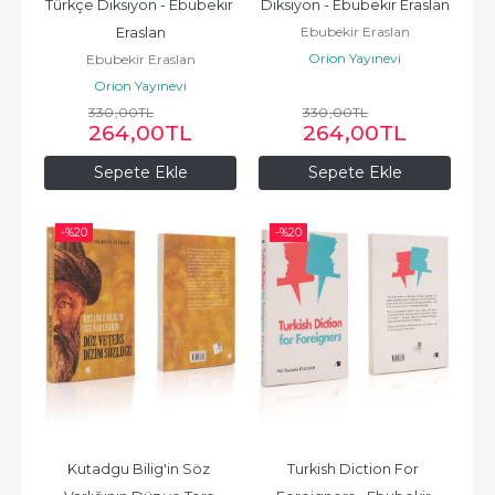
Türkçe Diksiyon - Ebubekir 
Diksiyon - Ebubekir Eraslan
Ebubekir Eraslan
Eraslan
Orion Yayınevi
Ebubekir Eraslan
Orion Yayınevi
330
,00
TL
330
,00
TL
264
,00
TL
264
,00
TL
Sepete Ekle
Sepete Ekle
-%
20
-%
20
Kutadgu Bilig'in Söz 
Turkish Diction For 