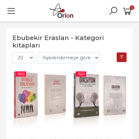
0
Ebubekir Eraslan - Kategori
kitapları
-%
20
-%
20