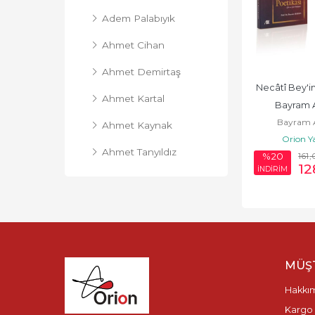
Adem Palabıyık
Ahmet Cihan
Ahmet Demirtaş
Necâtî Bey'in 
Ahmet Kartal
Bayram A
Bayram A
Ahmet Kaynak
Orion Y
Ahmet Tanyıldız
161
,
%20
12
İNDİRİM
Aiitmamat Kariev
Ak Ali Efendi
Ali Kurt
Alimcan Davlatov
MÜŞT
Arafat Salih Aydıner
Hakkı
Kargo 
Ayhan Öztürk