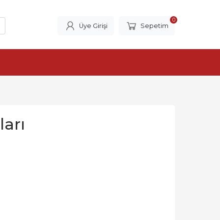
0
Üye Girişi
Sepetim
ları