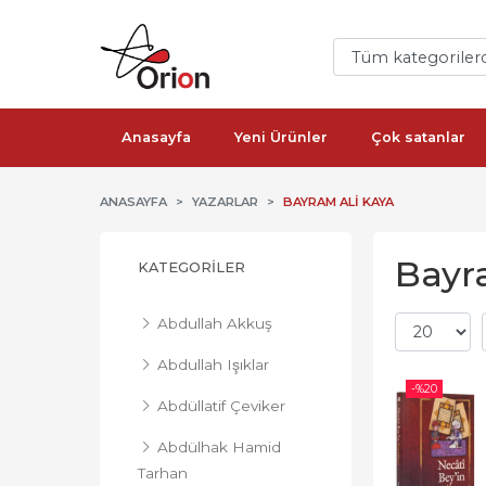
Anasayfa
Yeni Ürünler
Çok satanlar
ANASAYFA
YAZARLAR
BAYRAM ALI KAYA
Bayra
KATEGORILER
Abdullah Akkuş
Abdullah Işıklar
-%
20
Abdüllatif Çeviker
Abdülhak Hamid
Tarhan