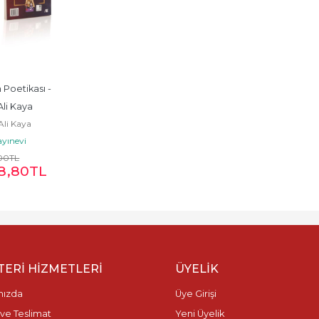
Poetikası - 
li Kaya
li Kaya
ayınevi
00
TL
8
,80
TL
ERI HIZMETLERI
ÜYELIK
mızda
Üye Girişi
ve Teslimat
Yeni Üyelik