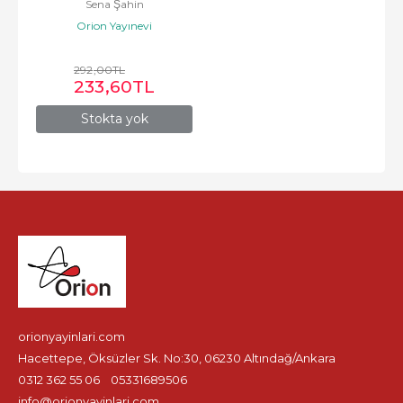
Sena Şahin
Orion Yayınevi
292
,00
TL
233
,60
TL
Stokta yok
orionyayinlari.com
Hacettepe, Öksüzler Sk. No:30, 06230 Altındağ/Ankara
0312 362 55 06
05331689506
info@orionyayinlari.com