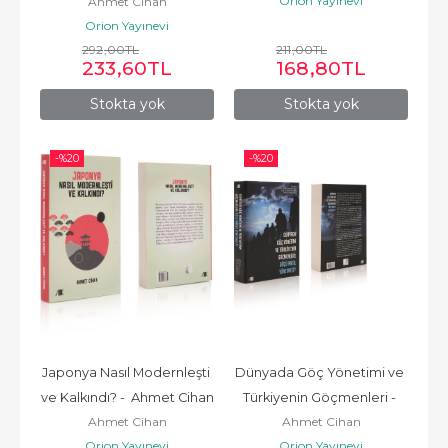
Orion Yayınevi
Ahmet Cihan
Orion Yayınevi
292
,00
TL
211
,00
TL
233
,60
TL
168
,80
TL
Stokta yok
Stokta yok
-%
20
-%
20
Japonya Nasıl Modernleşti 
Dünyada Göç Yönetimi ve 
ve Kalkındı? -  Ahmet Cihan
Türkiyenin Göçmenleri - 
Ahmet Cihan
Ahmet Cihan
Ahmet Cihan
Orion Yayınevi
Orion Yayınevi