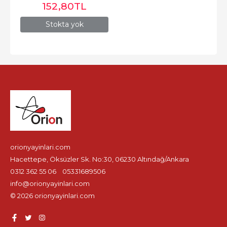
152
,80
TL
Stokta yok
orionyayinlari.com
Hacettepe, Öksüzler Sk. No:30, 06230 Altındağ/Ankara
0312 362 55 06
05331689506
info@orionyayinlari.com
© 2026 orionyayinlari.com