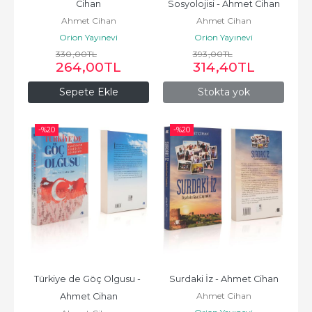
Cihan
Sosyolojisi - Ahmet Cihan
Ahmet Cihan
Ahmet Cihan
Orion Yayınevi
Orion Yayınevi
330
,00
TL
393
,00
TL
264
,00
TL
314
,40
TL
Sepete Ekle
Stokta yok
-%
20
-%
20
Türkiye de Göç Olgusu - 
Surdaki İz - Ahmet Cihan
Ahmet Cihan
Ahmet Cihan