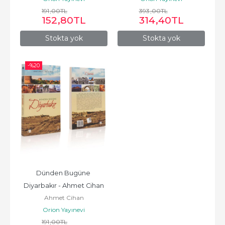
191
,00
TL
393
,00
TL
152
,80
TL
314
,40
TL
Stokta yok
Stokta yok
-%
20
Dünden Bugüne 
Diyarbakır - Ahmet Cihan
Ahmet Cihan
Orion Yayınevi
191
,00
TL