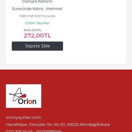
Osmanlı Reform 
Sürecinde Kıbrıs - Mehmet 
Mehmet Demiryürek
Demiryürek
Orion Yayınevi
340
,00
TL
272
,00
TL
Sepete Ekle
orionyayinlari.com
Hacettepe, Öksüzler Sk. No:30, 06230 Altındağ/Ankara
0312 362 55 06
05331689506