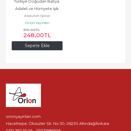
Türkiye Doğudan Batıya 
Adalet ve Hürriyete Işık 
Abdullah Işıklar
Tutanlar - Abdullah Işıklar
Orion Yayınevi
310
,00
TL
248
,00
TL
Sepete Ekle
orionyayinlari.com
Hacettepe, Öksüzler Sk. No:30, 06230 Altındağ/Ankara
0312 362 55 06
05331689506