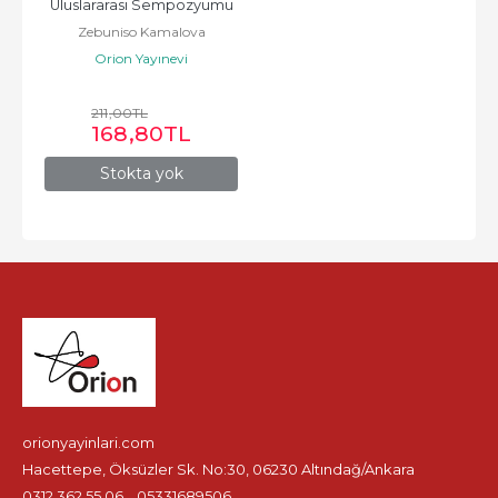
Uluslararası Sempozyumu
Zebuniso Kamalova
Orion Yayınevi
211
,00
TL
168
,80
TL
Stokta yok
orionyayinlari.com
Hacettepe, Öksüzler Sk. No:30, 06230 Altındağ/Ankara
0312 362 55 06
05331689506