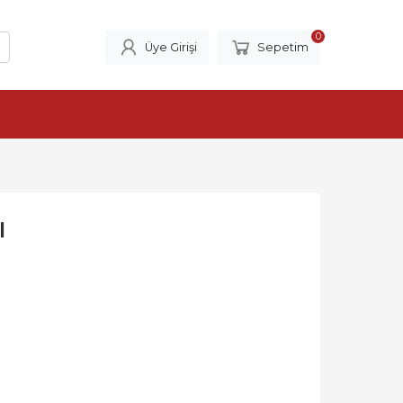
0
Üye Girişi
Sepetim
ı