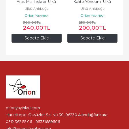
Arası Mali İlişkiler-Ülkü 
Kalite Yönetimi-Ülkü 
Ülkü Arıkboğa
Ülkü Arıkboğa
Arıkboğa
Arıkboğa
Orion Yayınevi
Orion Yayınevi
300
,00
TL
250
,00
TL
240
,00
TL
200
,00
TL
Sepete Ekle
Sepete Ekle
orionyayinlari.com
Hacettepe, Öksüzler Sk. No:30, 06230 Altındağ/Ankara
0312 362 55 06
05331689506
info@orionyayinlari.com