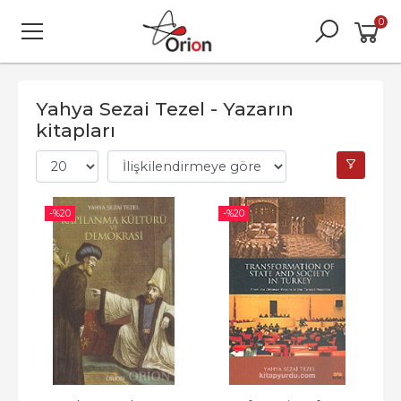
0
Yahya Sezai Tezel - Yazarın
kitapları
-%
20
-%
20