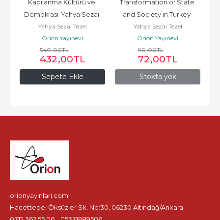
Kapılanma Kültürü ve 
Transformation of State 
Demokrasi-Yahya Sezai 
and Society in Turkey-
Yahya Sezai Tezel
Yahya Sezai Tezel
Tezel
Yahya Sezai Tezel
Orion Yayınevi
Orion Yayınevi
540
,00
TL
90
,00
TL
432
,00
TL
72
,00
TL
Sepete Ekle
Stokta yok
orionyayinlari.com
Hacettepe, Öksüzler Sk. No:30, 06230 Altındağ/Ankara
0312 362 55 06
05331689506