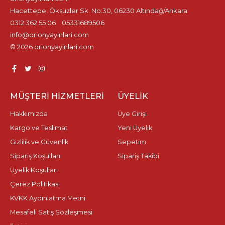
Hacettepe, Öksüzler Sk. No:30, 06230 Altındağ/Ankara
0312 362 55 06
05331689506
info@orionyayinlari.com
© 2026 orionyayinlari.com
MÜŞTERI HIZMETLERI
ÜYELIK
Hakkımızda
Üye Girişi
Kargo ve Teslimat
Yeni Üyelik
Gizlilik ve Güvenlik
Sepetim
Sipariş Koşulları
Sipariş Takibi
Üyelik Koşulları
Çerez Politikası
KVKK Aydınlatma Metni
Mesafeli Satış Sözleşmesi