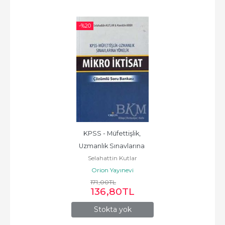
-%
20
KPSS - Müfettişlik, 
Uzmanlık Sınavlarına 
Selahattin Kutlar
Yönelik Mikro...
Orion Yayınevi
171
,00
TL
136
,80
TL
Stokta yok