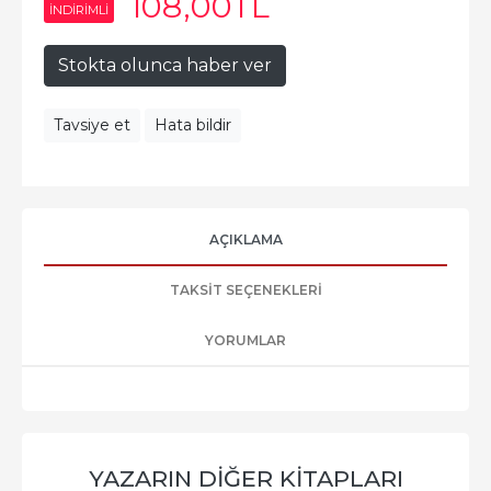
108
,00
TL
INDIRIMLI
Stokta olunca haber ver
Tavsiye et
Hata bildir
AÇIKLAMA
TAKSIT SEÇENEKLERI
YORUMLAR
YAZARIN DIĞER KITAPLARI