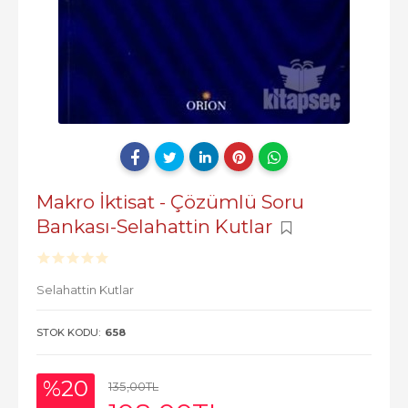
Makro İktisat - Çözümlü Soru
Bankası-Selahattin Kutlar
Selahattin Kutlar
STOK KODU:
658
%20
135
,00
TL