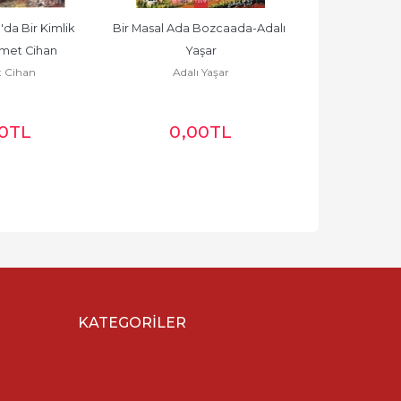
da Bir Kimlik 
Bir Masal Ada Bozcaada-Adalı 
Uluslararası İlişk
hmet Cihan
Yaşar
Barış 
 Cihan
Adalı Yaşar
Seçkin Ba
30
%20
0
TL
0
,00
TL
2
İNDİRİM
KATEGORILER