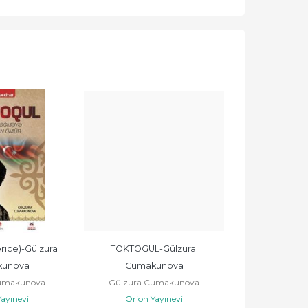
rice)-Gülzura 
TOKTOGUL-Gülzura 
TOKTOGUL (
unova
Cumakunova
Türk
umakunova
Gülzura Cumakunova
Gülzura C
ayınevi
Orion Yayınevi
Orion Y