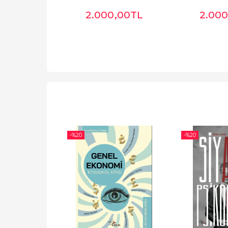
,00
TL
2.000
,00
TL
2.000
-%
20
-%
20