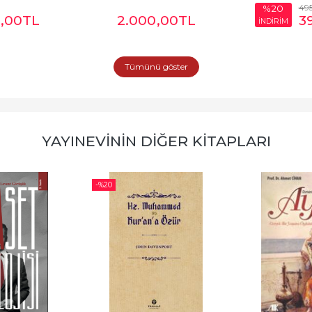
49
%20
,00
TL
2.000
,00
TL
3
İNDİRİM
Tümünü göster
YAYINEVININ DIĞER KITAPLARI
-%
20