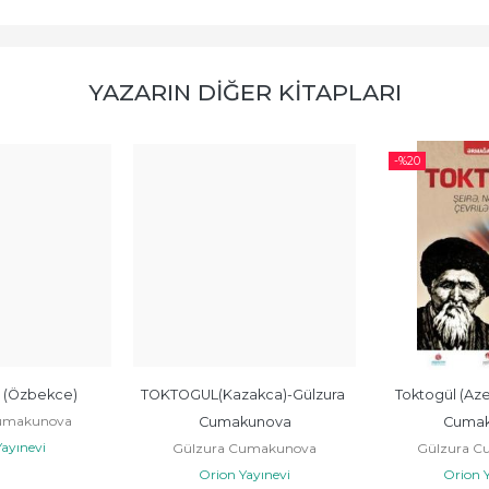
YAZARIN DIĞER KITAPLARI
-%
20
(Özbekce)
TOKTOGUL(Kazakca)-Gülzura 
Toktogül (Aze
umakunova
Cumakunova
Cumak
ayınevi
Gülzura Cumakunova
Gülzura C
Orion Yayınevi
Orion Y