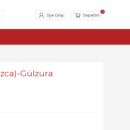
0
Üye Girişi
Sepetim
zca)-Gülzura