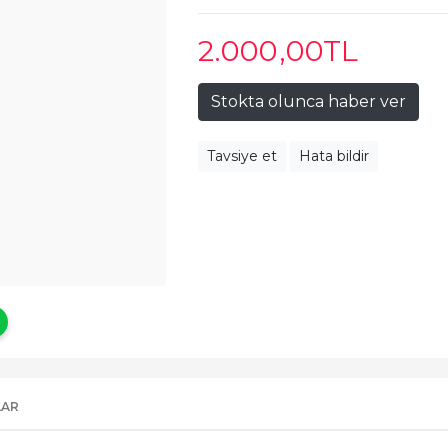
2.000
,00
TL
Stokta olunca haber ver
Tavsiye et
Hata bildir
LAR