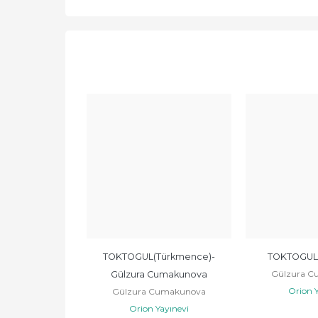
Azerbaycan 
TOKTOGUL(Türkmence)-
TOKTOGUL 
Gülzura C
çesi)
Gülzura Cumakunova
Orion Y
umakunova
Gülzura Cumakunova
ayınevi
Orion Yayınevi