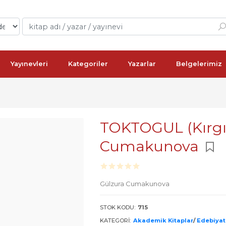
Yayınevleri
Kategoriler
Yazarlar
Belgelerimiz
TOKTOGUL (Kırgı
Cumakunova
Gülzura Cumakunova
STOK KODU:
715
KATEGORI:
Akademik Kitaplar
/
Edebiyat