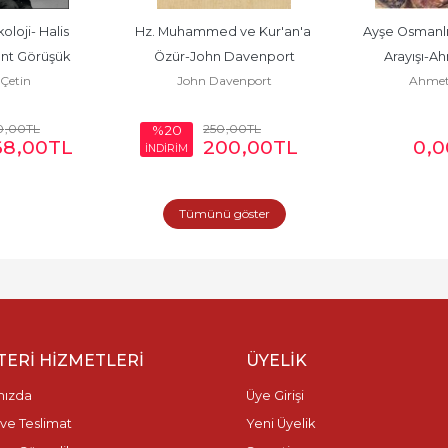
oloji- Halis 
Hz. Muhammed ve Kur'an'a 
Ayşe Osmanlı'
nt Görüşük
Özür-John Davenport
Arayışı-A
 Çetin
John Davenport
Ahmet
0
,00
TL
250
,00
TL
%20
68
,00
TL
200
,00
TL
0
,0
İNDİRİM
Tümünü göster
ERI HIZMETLERI
ÜYELIK
mızda
Üye Girişi
ve Teslimat
Yeni Üyelik