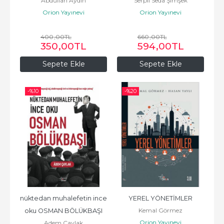
Abdullah Aydın
Serpil Seda Şimşek
Orion Yayınevi
Orion Yayınevi
400
,00
TL
660
,00
TL
350
,00
TL
594
,00
TL
Sepete Ekle
Sepete Ekle
-%
10
-%
20
nüktedan muhalefetin ince 
YEREL YÖNETİMLER
Kemal Görmez
oku OSMAN BÖLÜKBAŞI
Orion Yayınevi
Adem Çaylak