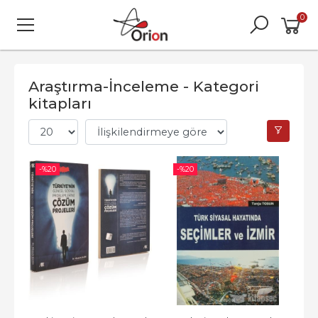
0
Araştırma-İnceleme - Kategori
kitapları
-%
20
-%
20