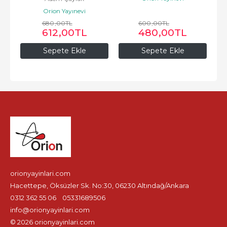
Orion Yayınevi
680
,00
TL
600
,00
TL
612
,00
TL
480
,00
TL
Sepete Ekle
Sepete Ekle
orionyayinlari.com
Hacettepe, Öksüzler Sk. No:30, 06230 Altındağ/Ankara
0312 362 55 06
05331689506
info@orionyayinlari.com
© 2026 orionyayinlari.com