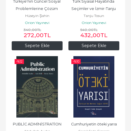
Türkiye'nin Güncel Sosyal 
Türk Siyasal Hayatında 
Problemlerine Çözüm 
Seçimler ve İzmir-Tanju 
Hüseyin Şahin
Tanju Tosun
Projeleri - Hüseyin Şahin
Tosun
Orion Yayınevi
Orion Yayınevi
340
,00
TL
540
,00
TL
272
,00
TL
432
,00
TL
Sepete Ekle
Sepete Ekle
-%
12
-%
10
PUBLİC ADMİNİSTRATİON
Cumhuriyetin öteki yarısı