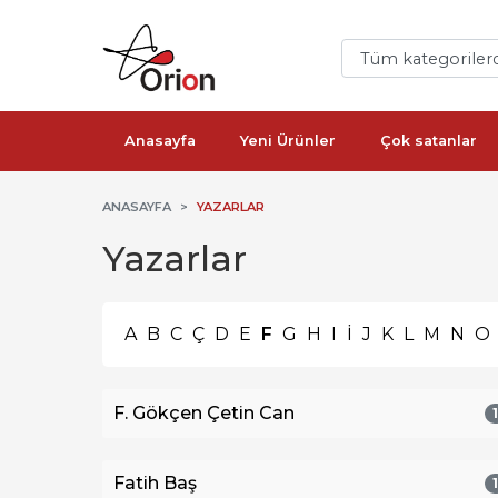
Anasayfa
Yeni Ürünler
Çok satanlar
ANASAYFA
YAZARLAR
Yazarlar
A
B
C
Ç
D
E
F
G
H
I
İ
J
K
L
M
N
O
F. Gökçen Çetin Can
Fatih Baş