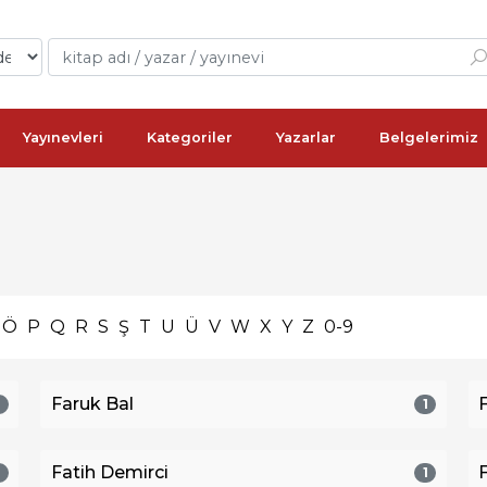
Yayınevleri
Kategoriler
Yazarlar
Belgelerimiz
Ö
P
Q
R
S
Ş
T
U
Ü
V
W
X
Y
Z
0-9
Faruk Bal
1
1
Fatih Demirci
1
1