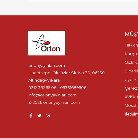
MÜŞT
Hakkı
Kargo 
Gizlili
orionyayinlari.com
Sipariş
Hacettepe, Öksüzler Sk. No:30, 06230
Üyelik 
Altındağ/Ankara
0312 362 55 06
05331689506
Çerez P
info@orionyayinlari.com
KVKK A
© 2026 orionyayinlari.com
Mesafe
İletişi