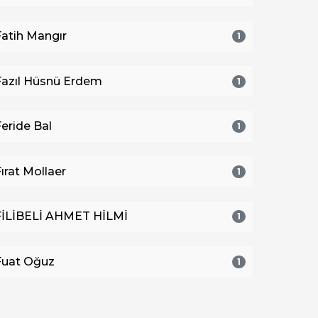
Fatih Mangır
1
Fazıl Hüsnü Erdem
1
Feride Bal
1
Fırat Mollaer
1
FİLİBELİ AHMET HİLMİ
1
Fuat Oğuz
1