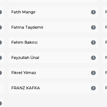
Fatih Mangır
1
1
Fatma Taşdemir
1
1
Fehim Bakırcı
1
1
Feyzullah Ünal
1
1
Fikret Yılmaz
1
1
FRANZ KAFKA
1
1