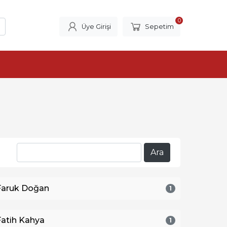
0
Üye Girişi
Sepetim
Faruk Doğan
1
Fatih Kahya
1