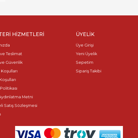
ERI HIZMETLERI
ÜYELIK
mızda
Üye Girişi
ve Teslimat
Yeni Üyelik
k ve Güvenlik
Sepetim
 Koşulları
Sipariş Takibi
Koşulları
olitikası
ydınlatma Metni
li Satış Sözleşmesi
m