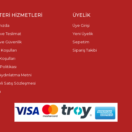
ERI HIZMETLERI
ÜYELIK
mızda
Üye Girişi
ve Teslimat
Yeni Üyelik
k ve Güvenlik
Sepetim
 Koşulları
Sipariş Takibi
Koşulları
olitikası
ydınlatma Metni
li Satış Sözleşmesi
m