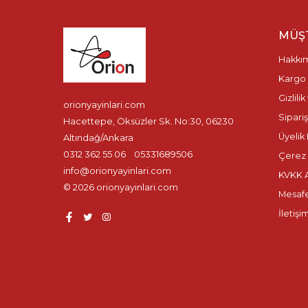
MÜŞT
Hakkı
Kargo 
Gizlili
orionyayinlari.com
Sipariş
Hacettepe, Öksüzler Sk. No:30, 06230
Üyelik 
Altındağ/Ankara
0312 362 55 06
05331689506
Çerez P
info@orionyayinlari.com
KVKK A
© 2026 orionyayinlari.com
Mesafe
İletişi