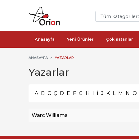
Anasayfa
Yeni Ürünler
Çok satanlar
ANASAYFA
YAZARLAR
Yazarlar
A
B
C
Ç
D
E
F
G
H
I
İ
J
K
L
M
N
O
Warc Williams