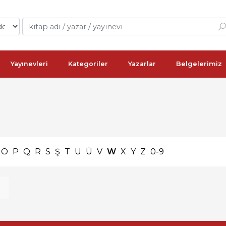
Yayınevleri
Kategoriler
Yazarlar
Belgelerimiz
Ö
P
Q
R
S
Ş
T
U
Ü
V
W
X
Y
Z
0-9