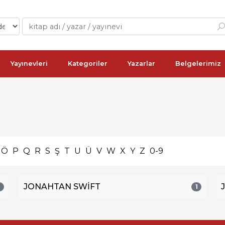
Yayınevleri
Kategoriler
Yazarlar
Belgelerimiz
Ö
P
Q
R
S
Ş
T
U
Ü
V
W
X
Y
Z
0-9
JONAHTAN SWİFT
3
1