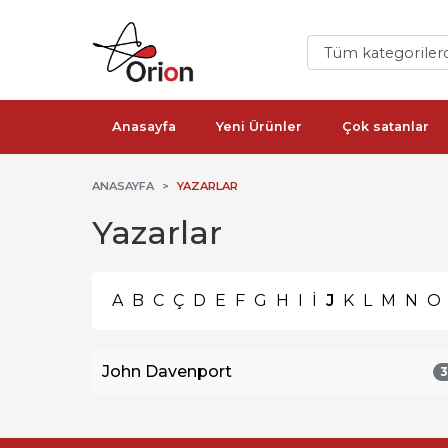
Anasayfa
Yeni Ürünler
Çok satanlar
ANASAYFA
YAZARLAR
Yazarlar
A
B
C
Ç
D
E
F
G
H
I
İ
J
K
L
M
N
O
John Davenport