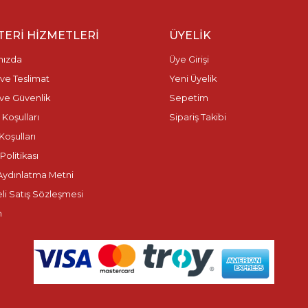
ERI HIZMETLERI
ÜYELIK
mızda
Üye Girişi
ve Teslimat
Yeni Üyelik
k ve Güvenlik
Sepetim
 Koşulları
Sipariş Takibi
Koşulları
olitikası
ydınlatma Metni
li Satış Sözleşmesi
m