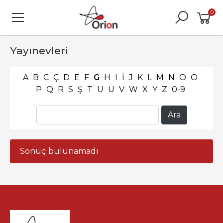
0
Yayınevleri
A
B
C
Ç
D
E
F
G
H
I
İ
J
K
L
M
N
O
Ö
P
Q
R
S
Ş
T
U
Ü
V
W
X
Y
Z
0-9
Sonuç bulunamadı