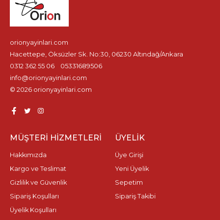
orionyayinlari.com
Hacettepe, Öksüzler Sk. No:30, 06230 Altındağ/Ankara
0312 362 55 06
05331689506
info@orionyayinlari.com
© 2026 orionyayinlari.com
MÜŞTERI HIZMETLERI
ÜYELIK
Hakkımızda
Üye Girişi
Kargo ve Teslimat
Yeni Üyelik
Gizlilik ve Güvenlik
Sepetim
Sipariş Koşulları
Sipariş Takibi
Üyelik Koşulları