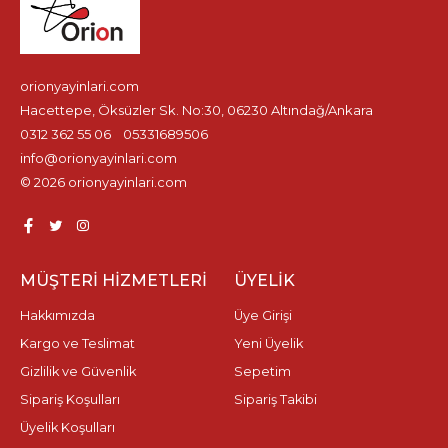
orionyayinlari.com
Hacettepe, Öksüzler Sk. No:30, 06230 Altındağ/Ankara
0312 362 55 06
05331689506
info@orionyayinlari.com
© 2026 orionyayinlari.com
MÜŞTERI HIZMETLERI
ÜYELIK
Hakkımızda
Üye Girişi
Kargo ve Teslimat
Yeni Üyelik
Gizlilik ve Güvenlik
Sepetim
Sipariş Koşulları
Sipariş Takibi
Üyelik Koşulları