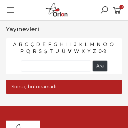
0
Yayınevleri
A
B
C
Ç
D
E
F
G
H
I
İ
J
K
L
M
N
O
Ö
P
Q
R
S
Ş
T
U
Ü
V
W
X
Y
Z
0-9
Sonuç bulunamadı