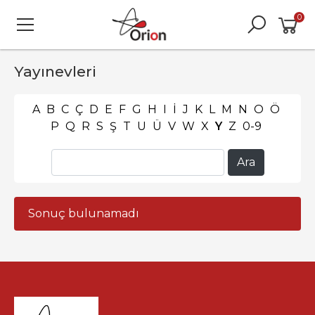
0
Yayınevleri
A
B
C
Ç
D
E
F
G
H
I
İ
J
K
L
M
N
O
Ö
P
Q
R
S
Ş
T
U
Ü
V
W
X
Y
Z
0-9
Sonuç bulunamadı