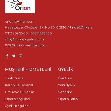
orionyayinlari.com
Hacettepe, Öksüzler Sk. No:30, 06230 Altındağ/Ankara
0312 362 55 06
05331689506
info@orionyayinlari.com
© 2026 orionyayinlari.com
MÜŞTERI HIZMETLERI
ÜYELIK
Hakkımızda
Üye Girişi
Kargo ve Teslimat
Yeni Üyelik
Gizlilik ve Güvenlik
Sepetim
Sipariş Koşulları
Sipariş Takibi
Üyelik Koşulları