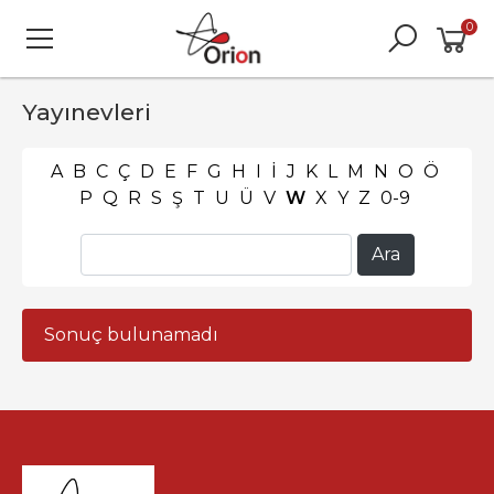
0
Yayınevleri
A
B
C
Ç
D
E
F
G
H
I
İ
J
K
L
M
N
O
Ö
P
Q
R
S
Ş
T
U
Ü
V
W
X
Y
Z
0-9
Sonuç bulunamadı