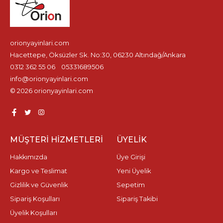
orionyayinlari.com
Hacettepe, Öksüzler Sk. No:30, 06230 Altındağ/Ankara
0312 362 55 06
05331689506
info@orionyayinlari.com
© 2026 orionyayinlari.com
MÜŞTERI HIZMETLERI
ÜYELIK
Hakkımızda
Üye Girişi
Kargo ve Teslimat
Yeni Üyelik
Gizlilik ve Güvenlik
Sepetim
Sipariş Koşulları
Sipariş Takibi
Üyelik Koşulları