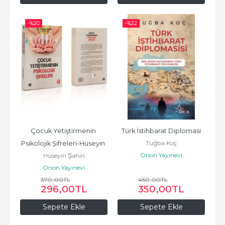
-%
20
-%
22
Çocuk Yetiştirmenin 
Türk İstihbarat Diplomasi
Tuğba Koç
Psikolojik Şifreleri-Hüseyin 
Orion Yayınevi
Hüseyin Şahin
Şahin
Orion Yayınevi
370
,00
TL
450
,00
TL
296
,00
TL
350
,00
TL
Sepete Ekle
Sepete Ekle