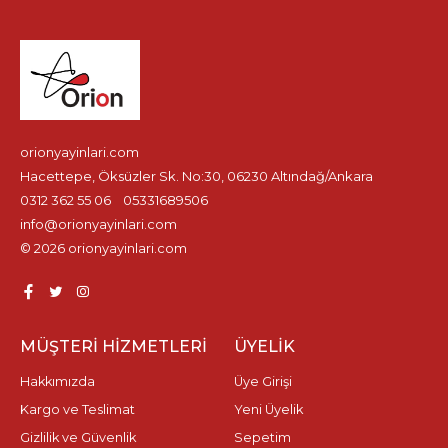
orionyayinlari.com
Hacettepe, Öksüzler Sk. No:30, 06230 Altındağ/Ankara
0312 362 55 06
05331689506
info@orionyayinlari.com
© 2026 orionyayinlari.com
MÜŞTERI HIZMETLERI
ÜYELIK
Hakkımızda
Üye Girişi
Kargo ve Teslimat
Yeni Üyelik
Gizlilik ve Güvenlik
Sepetim