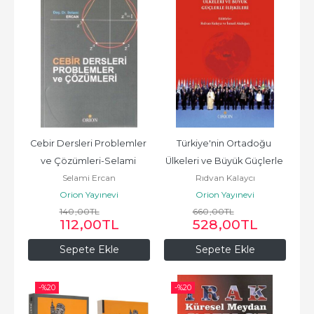
Cebir Dersleri Problemler 
Türkiye'nin Ortadoğu 
ve Çözümleri-Selami 
Ülkeleri ve Büyük Güçlerle 
Selami Ercan
Rıdvan Kalaycı
Ercan
İlişkileri-Rıdvan Kalaycı
Orion Yayınevi
Orion Yayınevi
140
,00
TL
660
,00
TL
112
,00
TL
528
,00
TL
Sepete Ekle
Sepete Ekle
-%
20
-%
20