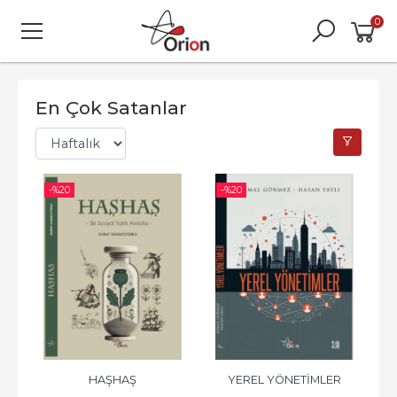
0
En Çok Satanlar
-%
20
-%
20
HAŞHAŞ
YEREL YÖNETİMLER