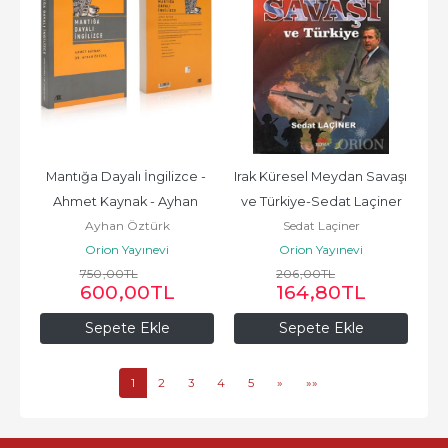
Mantığa Dayalı İngilizce - 
Irak Küresel Meydan Savaşı 
Ahmet Kaynak - Ayhan 
ve Türkiye-Sedat Laçiner
Ayhan Öztürk
Sedat Laçiner
Öztürk
Orion Yayınevi
Orion Yayınevi
750
,00
TL
206
,00
TL
600
,00
TL
164
,80
TL
Sepete Ekle
Sepete Ekle
1
2
3
4
5
»
»»