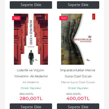
Sepete Ekle
Sepete Ekle
-%
20
-%
20
Liderlik ve Vizyon 
İmparatorluklar-Merve 
Yönetimi- Ali Akdemir
Suna Özel Özcan
Ali Akdemir
Merve Suna Özel Özcan
Orion Yayınevi
Orion Yayınevi
350
,00
TL
500
,00
TL
280
,00
TL
400
,00
TL
Sepete Ekle
Sepete Ekle