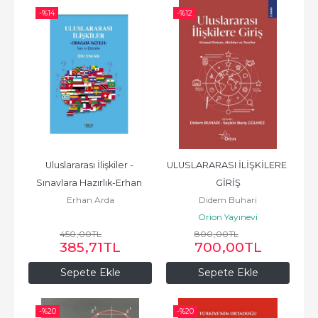
-%
14
-%
12
Uluslararası İlişkiler - 
ULUSLARARASI İLİŞKİLERE 
Sınavlara Hazırlık-Erhan 
GİRİŞ
Erhan Arda
Didem Buhari
Arda
Orion Yayınevi
450
,00
TL
800
,00
TL
385
,71
TL
700
,00
TL
Sepete Ekle
Sepete Ekle
-%
20
-%
20