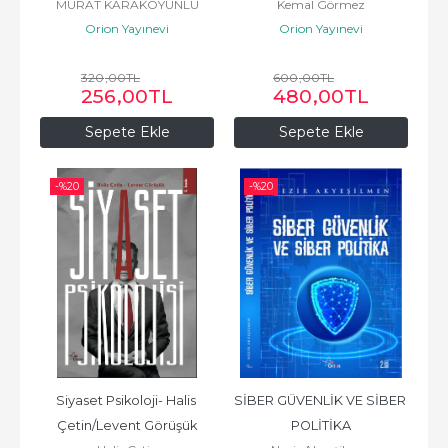
MURAT KARAKOYUNLU
Kemal Görmez
Orion Yayınevi
Orion Yayınevi
320
,00
TL
600
,00
TL
256
,00
TL
480
,00
TL
Sepete Ekle
Sepete Ekle
-%
20
-%
20
Siyaset Psikoloji- Halis 
SİBER GÜVENLİK VE SİBER 
Çetin/Levent Görüşük
POLİTİKA