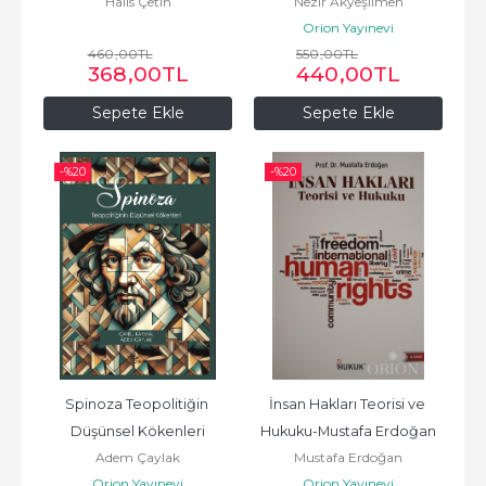
Halis Çetin
Nezir Akyeşilmen
Orion Yayınevi
460
,00
TL
550
,00
TL
368
,00
TL
440
,00
TL
Sepete Ekle
Sepete Ekle
-%
20
-%
20
Spinoza Teopolitiğin 
İnsan Hakları Teorisi ve 
Düşünsel Kökenleri
Hukuku-Mustafa Erdoğan
Adem Çaylak
Mustafa Erdoğan
Orion Yayınevi
Orion Yayınevi