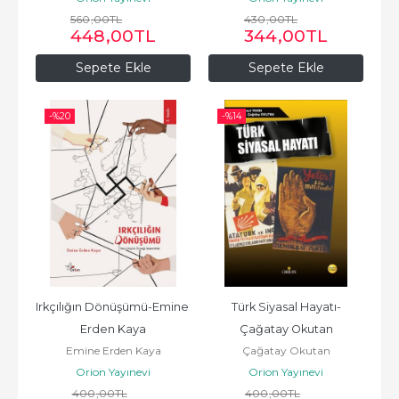
560
,00
TL
430
,00
TL
448
,00
TL
344
,00
TL
Sepete Ekle
Sepete Ekle
-%
20
-%
14
Irkçılığın Dönüşümü-Emine 
Türk Siyasal Hayatı-
Erden Kaya
Çağatay Okutan
Emine Erden Kaya
Çağatay Okutan
Orion Yayınevi
Orion Yayınevi
400
,00
TL
400
,00
TL