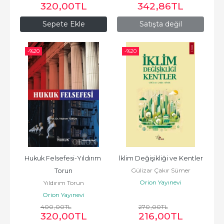
320
,00
TL
342
,86
TL
Sepete Ekle
Satışta değil
-%
20
-%
20
Hukuk Felsefesi-Yıldırım 
İklim Değişikliği ve Kentler
Gülizar Çakır Sümer
Torun
Orion Yayınevi
Yıldırım Torun
Orion Yayınevi
400
,00
TL
270
,00
TL
320
,00
TL
216
,00
TL