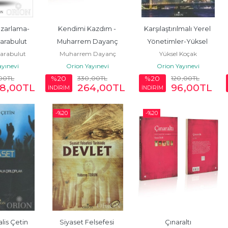
azarlama-
Kendimi Kazdım - 
Karşılaştırılmalı Yerel 
Karabulut
Muharrem Dayanç
Yönetimler-Yüksel 
Karabulut
Muharrem Dayanç
Yüksel Koçak
Koçak
ayınevi
Orion Yayınevi
Orion Yayınevi
,00
TL
330
,00
TL
120
,00
TL
%20
%20
8
,00
TL
264
,00
TL
96
,00
TL
İNDİRİM
İNDİRİM
-%
20
-%
20
lis Çetin
Siyaset Felsefesi 
Çınaraltı