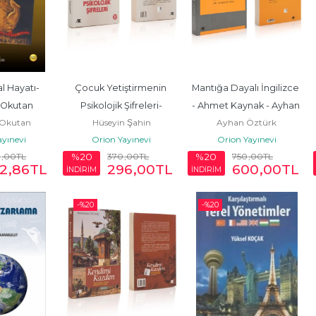
al Hayatı-
Çocuk Yetiştirmenin 
Mantığa Dayalı İngilizce 
 Okutan
Psikolojik Şifreleri-
- Ahmet Kaynak - Ayhan 
 Okutan
Hüseyin Şahin
Ayhan Öztürk
Hüseyin Şahin
Öztürk
ayınevi
Orion Yayınevi
Orion Yayınevi
0
,00
TL
370
,00
TL
750
,00
TL
%20
%20
2
,86
TL
296
,00
TL
600
,00
TL
İNDİRİM
İNDİRİM
-%
20
-%
20