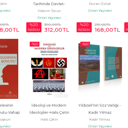
Çetin
Nuran Özlük
Tarihinde Devlet-
ayınevi
Orion Yayınevi
Yıldırım Torun
Yıldırım Torun
Orion Yayınevi
,00
TL
390
,00
TL
210
,00
TL
%20
%20
8
,00
TL
312
,00
TL
168
,00
TL
İNDİRİM
İNDİRİM
İ
-%
20
-%
20
lesinin 
İdeoloji ve Modern 
Yıldızeli'nin Söz Varlığı - 
yutu-Vahap 
İdeolojiler-Halis Çetin
Kadir Yılmaz
Çoşkun
Halis Çetin
Kadir Yılmaz
kun
ayınevi
Orion Yayınevi