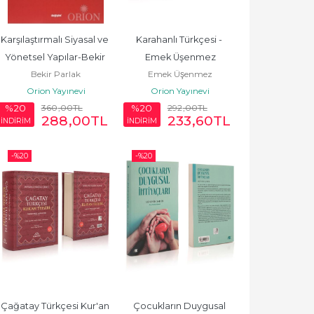
Karşılaştırmalı Siyasal ve 
Karahanlı Türkçesi - 
Yönetsel Yapılar-Bekir 
Emek Üşenmez
Bekir Parlak
Emek Üşenmez
Parlak/Cantürk Caner
Orion Yayınevi
Orion Yayınevi
360
,00
TL
292
,00
TL
%20
%20
288
,00
TL
233
,60
TL
İNDİRİM
İNDİRİM
-%
20
-%
20
Çağatay Türkçesi Kur'an 
Çocukların Duygusal 