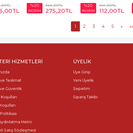
,00
TL
344
,00
TL
140
,00
TL
%20
%20
6
,00
TL
275
,20
TL
112
,00
TL
İNDİRİM
İNDİRİM
1
2
3
4
5
»
»
ERI HIZMETLERI
ÜYELIK
mızda
Üye Girişi
ve Teslimat
Yeni Üyelik
k ve Güvenlik
Sepetim
 Koşulları
Sipariş Takibi
Koşulları
olitikası
ydınlatma Metni
li Satış Sözleşmesi