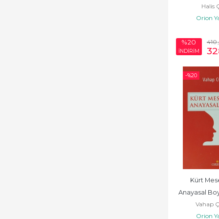
Halis 
Orion Y
410
%20
32
İNDİRİM
-%
20
Kürt Mese
Anayasal Bo
Vahap 
Çoş
Orion Y