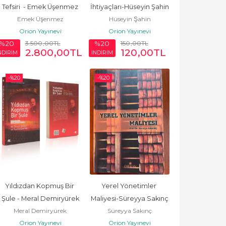
Tefsiri  - Emek Üşenmez
İhtiyaçları-Hüseyin Şahin
Emek Üşenmez
Hüseyin Şahin
Orion Yayınevi
Orion Yayınevi
3.500
,00
TL
150
,00
TL
%20
%20
2.800
,00
TL
120
,00
TL
NDİRİM
İNDİRİM
-%
20
-%
20
Yıldızdan Kopmuş Bir 
Yerel Yönetimler 
Şule - Meral Demiryürek
Maliyesi-Süreyya Sakınç
Meral Demiryürek
Süreyya Sakınç
Orion Yayınevi
Orion Yayınevi