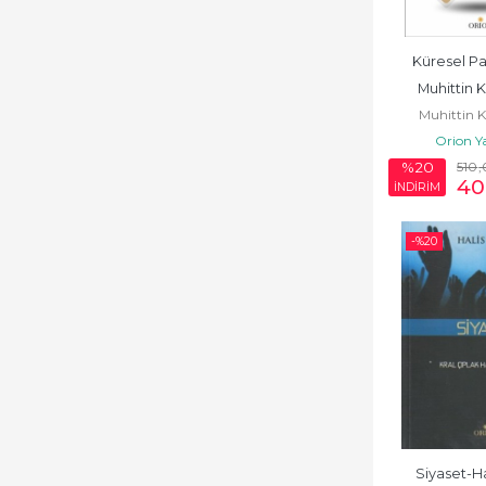
Politika Siyaset
Küresel P
Psikoloji
Muhittin 
Muhittin 
Siyaset
Orion Y
Sosyoloji
510
%20
40
İNDİRİM
Tarih
-%
20
Yabancı Dilde
Kitaplar
Yazarlar
Siyaset-Ha