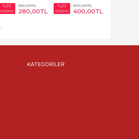
350
,00
TL
500
,00
TL
%20
%20
280
,00
TL
400
,00
TL
İNDİRİM
İNDİRİM
»
KATEGORILER