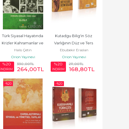
Türk Siyasal Hayatında 
Kutadgu Bilig'in Söz 
Krizler Kahramanlar ve 
Varlığının Düz ve Ters 
Halis Çetin
Ebubekir Eraslan
Hainler 2. Cilt-Halis Çetin
Dizim Sözlüğü - 
Orion Yayınevi
Orion Yayınevi
Ebubekir...
330
,00
TL
211
,00
TL
%20
%20
264
,00
TL
168
,80
TL
İNDİRİM
İNDİRİM
-%
20
-%
20