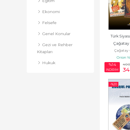
Eğitim
Ekonomi
Felsefe
Genel Konular
Türk Siyas
Çağatay
Gezi ve Rehber
Çağatay
Kitapları
Orion Y
Hukuk
40
%14
34
İNDİRİM
Hukuk Yayınları
-%
20
İnanç Kitapları
İnsan ve Toplum
İslam
Müzik
Orion Yayınları