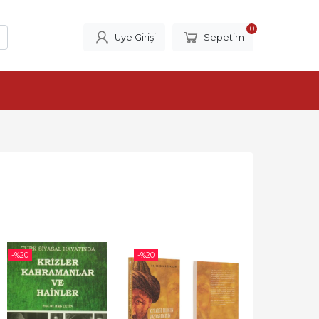
0
Üye Girişi
Sepetim
-%
20
-%
20