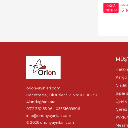
270
%20
21
İNDİRİM
MÜŞT
Hakkı
Kargo 
Gizlili
orionyayinlari.com
Sipariş
Hacettepe, Öksüzler Sk. No:30, 06230
Üyelik 
Altındağ/Ankara
0312 362 55 06
05331689506
Çerez P
info@orionyayinlari.com
KVKK A
© 2026 orionyayinlari.com
Mesafe